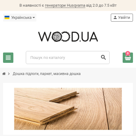
В наявності є
генератори Husqvarna
від 2.0 до 7.5 кВт
Українська
person
Увійти
0
view_headline
search
chevron_right
Дошка підлоги, паркет, масивна дошка