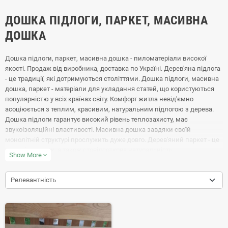
ДОШКА ПІДЛОГИ, ПАРКЕТ, МАСИВНА
ДОШКА
Дошка підлоги, паркет, масивна дошка - пиломатеріали високої
якості. Продаж від виробника, доставка по Україні. Дерев'яна підлога
- це традиції, які дотримуються століттями. Дошка підлоги, масивна
дошка, паркет - матеріали для укладання статей, що користуються
популярністю у всіх країнах світу. Комфорт житла невід'ємно
асоціюється з теплим, красивим, натуральним підлогою з дерева.
Дошка підлоги гарантує високий рівень теплозахисту, має
звукоізоляційні властивості. Масивна дошка завдяки своїй
монолітній структурі прослужить дуже довго. Дерев'яний паркет - це
краса і затишок, а також стовідсоткова натуральність.
Show More
expand_more
Релевантність