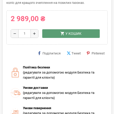
коліс для кращого зчеплення на похилих газонах.
2 989,00 ₴
shopping_cart
remove
add
У КОШИК
Поділитися
Tweet
Pinterest
Політика безпеки
(редагувати за допомогою модуля Безпека та
гарантії для клієнта)
Умови доставки
(редагувати за допомогою модуля Безпека та
гарантії для клієнта)
Умови повернення
(редагувати за допомогою модуля Безпека та