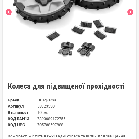
chevron_left
chevron_right
Колеса для підвищеної прохідності
Бренд
Husqvarna
Артикул
587235301
В наявності
10 од.
КОД EAN13
7393089172755
КОД UPC
705788597888
Комплект, містить важкі задні колеса та щітки для очищення