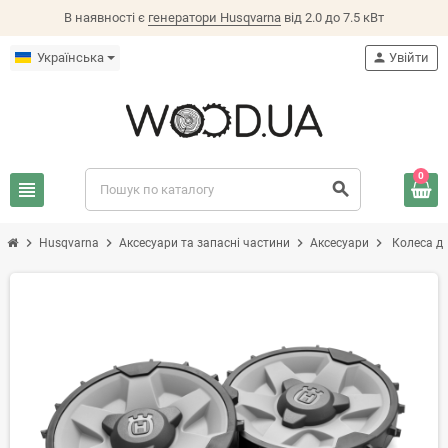
В наявності є
генератори Husqvarna
від 2.0 до 7.5 кВт
Українська
person
Увійти
0
view_headline
search
chevron_right
chevron_right
chevron_right
chevron_right
Husqvarna
Аксесуари та запасні частини
Аксесуари
Колеса дл