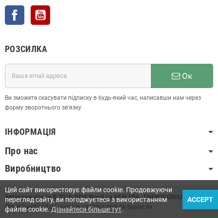
Facebook
YouTube
РОЗСИЛКА
Ок
Ви зможете скасувати підписку в будь-який час, написавши нам через
форму зворотнього зв'язку.
ІНФОРМАЦІЯ
Про нас
Виробництво
Цей сайт використовує файли cookie. Продовжуючи
Авторські права © 2016-2024 Wood.ua NEW ERA - ENERGY GROUP LLC
перегляд сайту, ви погоджуєтеся з використанням
ACCEPT
Друзі
FuelWood.de
Learning.ua
Schlaumik.de
Spatar.de
файлів cookie.
Дізнайтеся більше тут
.