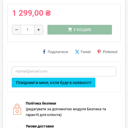
1 299,00 ₴
shopping_cart
remove
add
У КОШИК
Поділитися
Tweet
Pinterest
Повідомити мене, коли буде в наявності
Політика безпеки
(редагувати за допомогою модуля Безпека та
гарантії для клієнта)
Умови доставки