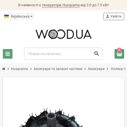
В наявності є
генератори Husqvarna
від 2.0 до 7.5 кВт
Українська
person
Увійти
0
view_headline
search
chevron_right
chevron_right
chevron_right
chevron_right
Husqvarna
Аксесуари та запасні частини
Аксесуари
Колеса гу