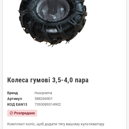
Колеса гумові 3,5-4,0 пара
Бренд
Husqvarna
Артикул
588266901
КОД EAN13
7393089314902
Розпродано
block
Комплект коліс, щоб додати тягу вашому культиватору