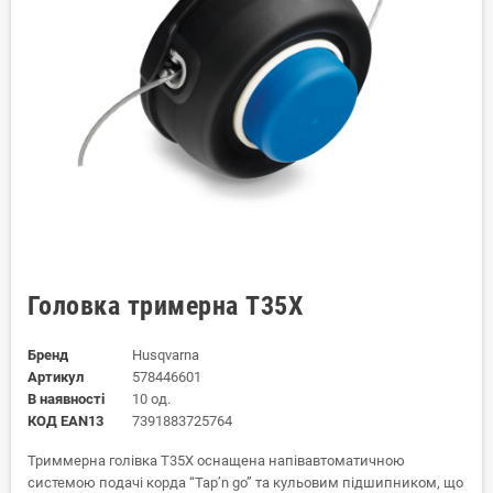
Головка тримерна T35Х
Бренд
Husqvarna
Артикул
578446601
В наявності
10 од.
КОД EAN13
7391883725764
Триммерна голівка T35X оснащена напівавтоматичною
системою подачі корда “Tap’n go” та кульовим підшипником, що