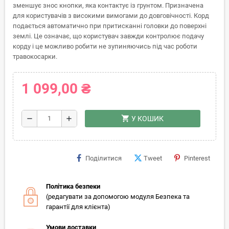
зменшує знос кнопки, яка контактує із грунтом. Призначена
для користувачів з високими вимогами до довговічності. Корд
подається автоматично при притисканні головки до поверхні
землі. Це означає, що користувач завжди контролює подачу
корду і це можливо робити не зупиняючись під час роботи
травокосарки.
1 099,00 ₴
shopping_cart
remove
add
У КОШИК
Поділитися
Tweet
Pinterest
Політика безпеки
(редагувати за допомогою модуля Безпека та
гарантії для клієнта)
Умови доставки