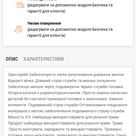
(редагувати за допомогою модуля Безпека та
гарантії для клієнта)
Умови повернення
(редагувати за допомогою модуля Безпека та
гарантії для клієнта)
ОПИС
ХАРАКТЕРИСТИКИ
Open eyelet Забезпечують легке регулювання довжини жилки
Відкриті вічка .Довший строк служби та менше зношення
Забезпечує менше тертя, подовжуючи термін служби головки
Опорна кнопка з шарикопідшипником .Проста заміна запасних
деталей Всі частини тримерної головки є замінними. Замінні
елементи .Подовжений строк служби Оптимізоване поєднання
матеріалів з метою забезпечення подовженого строку служби.
Міцність 5/5 .Найкраще використовувати для різання трави
Продукт найкраще використовувати для різання трави. Трава
.Просто монтувати, заряджати та використовувати. Тримерні
головки легко монтувати, заряджати та використовувати. Шнур