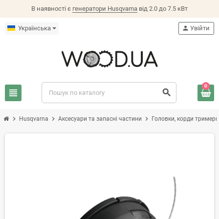
В наявності є
генератори Husqvarna
від 2.0 до 7.5 кВт
Українська
person
Увійти
0
view_headline
search
chevron_right
chevron_right
chevron_right
Husqvarna
Аксесуари та запасні частини
Головки, корди тримерн