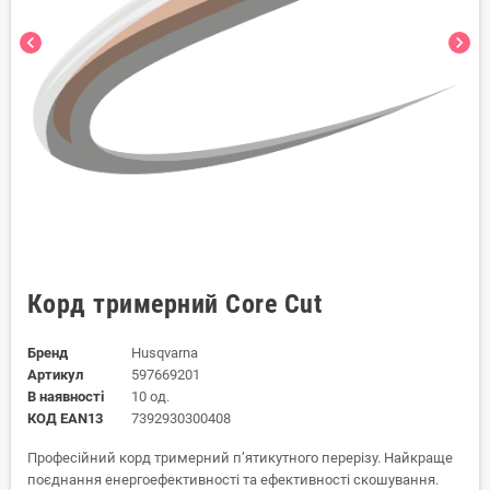
chevron_left
chevron_right
Корд тримерний Core Cut
Бренд
Husqvarna
Артикул
597669201
В наявності
10 од.
КОД EAN13
7392930300408
Професійний корд тримерний п’ятикутного перерізу. Найкраще
поєднання енергоефективності та ефективності скошування.