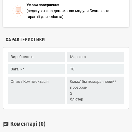
Умови повернення
(редагувати за допомогою модуля Безпека та
гарантії для клієнта)
ХАРАКТЕРИСТИКИ
Вироблено в
Марокко
Вага, кг
78
Опис / Комплектація
0ммx15м помаранчевий/
прозорий
2
блістер
Коментарі
(0)
chat