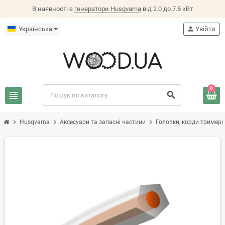
В наявності є
генератори Husqvarna
від 2.0 до 7.5 кВт
Українська
person
Увійти
0
view_headline
search
chevron_right
chevron_right
chevron_right
Husqvarna
Аксесуари та запасні частини
Головки, корди тримерн