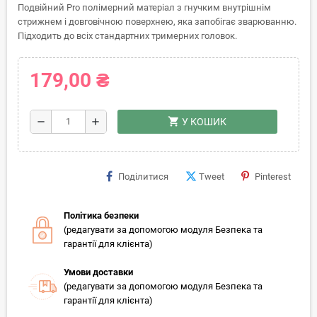
Подвійний Pro полімерний матеріал з гнучким внутрішнім
стрижнем і довговічною поверхнею, яка запобігає зварюванню.
Підходить до всіх стандартних тримерних головок.
179,00 ₴
shopping_cart
remove
add
У КОШИК
Поділитися
Tweet
Pinterest
Політика безпеки
(редагувати за допомогою модуля Безпека та
гарантії для клієнта)
Умови доставки
(редагувати за допомогою модуля Безпека та
гарантії для клієнта)