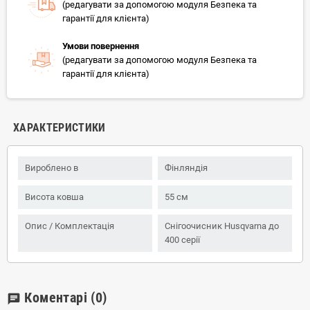
(редагувати за допомогою модуля Безпека та
гарантії для клієнта)
Умови повернення
(редагувати за допомогою модуля Безпека та
гарантії для клієнта)
ХАРАКТЕРИСТИКИ
Вироблено в
Фінляндія
Висота ковша
55 см
Опис / Комплектація
Снігоочисник Husqvarna до
400 серії
Коментарі
(0)
chat