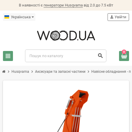
В наявності є
генератори Husqvarna
від 2.0 до 7.5 кВт
Українська
person
Увійти
0
view_headline
search
chevron_right
chevron_right
chevron_right
Husqvarna
Аксесуари та запасні частини
Навісне обладнання - п