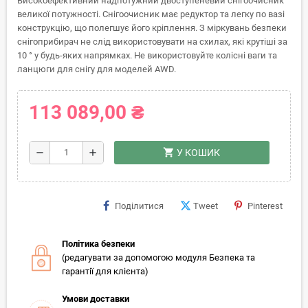
Високоефективний надпотужний двоступеневий снігоочисник
великої потужності. Снігоочисник має редуктор та легку по вазі
конструкцію, що полегшує його кріплення. З міркувань безпеки
снігоприбирач не слід використовувати на схилах, які крутіші за
10 ° у будь-яких напрямках. Не використовуйте колісні ваги та
ланцюги для снігу для моделей AWD.
113 089,00 ₴
shopping_cart
remove
add
У КОШИК
Поділитися
Tweet
Pinterest
Політика безпеки
(редагувати за допомогою модуля Безпека та
гарантії для клієнта)
Умови доставки