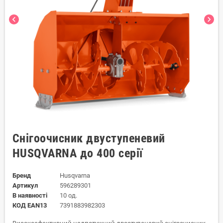
chevron_left
chevron_right
Снігоочисник двуступеневий
HUSQVARNA до 400 серії
Бренд
Husqvarna
Артикул
596289301
В наявності
10 од.
КОД EAN13
7391883982303