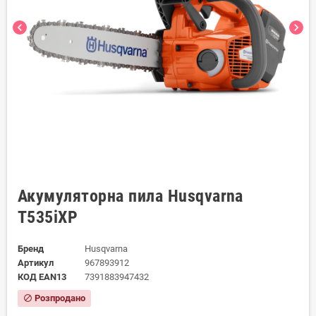
chevron_left
chevron_right
Акумуляторна пила Husqvarna
T535iXP
Бренд
Husqvarna
Артикул
967893912
КОД EAN13
7391883947432
Розпродано
block