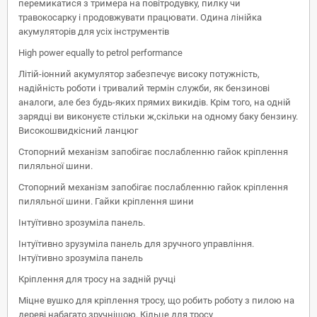
перемикатися з тримера на повітродувку, пилку чи
травокосарку і продовжувати працювати. Одина лінійка
акумуляторів для усіх інструментів
High power equally to petrol performance
Літій-іонний акумулятор забезпечує високу потужність,
надійність роботи і тривалий термін служби, як бензинові
аналоги, але без будь-яких прямих викидів. Крім того, на одній
зарядці ви виконуєте стільки ж,скільки на одному баку бензину.
Високошвидкісний ланцюг
Стопорний механізм запобігає послабленню гайок кріплення
пиляльної шини.
Стопорний механізм запобігає послабленню гайок кріплення
пиляльної шини. Гайки кріплення шини
Інтуїтивно зрозуміла панель.
Інтуїтивно зрузуміла панель для зручного управління.
Інтуїтивно зрозуміла панель
Кріплення для тросу на задній ручці
Міцне вушко для кріплення тросу, що робить роботу з пилою на
дереві набагато зручнішою. Кільце для тросу