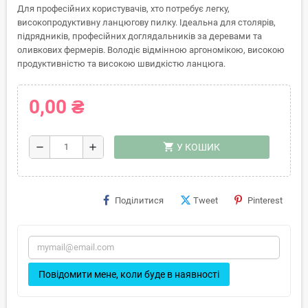
Для професійних користувачів, хто потребує легку,
високопродуктивну ланцюгову пилку. Ідеальна для столярів,
підрядників, професійних доглядальників за деревами та
оливкових фермерів. Володіє відмінною аргономікою, високою
продуктивністю та високою швидкістю ланцюга.
0,00 ₴
shopping_cart
remove
add
У КОШИК
Поділитися
Tweet
Pinterest
Повідомити мене, коли буде в наявності