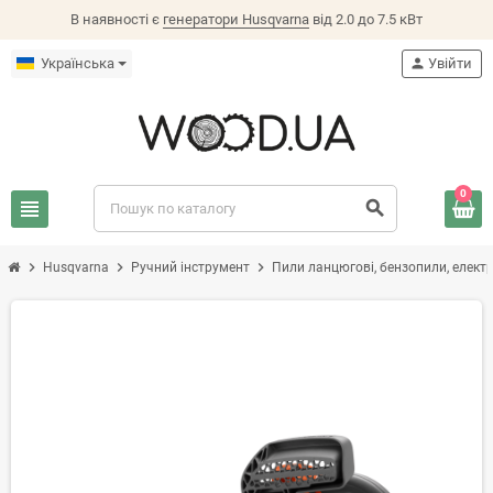
В наявності є
генератори Husqvarna
від 2.0 до 7.5 кВт
Українська
person
Увійти
0
view_headline
search
chevron_right
chevron_right
chevron_right
Husqvarna
Ручний інструмент
Пили ланцюгові, бензопили, елект