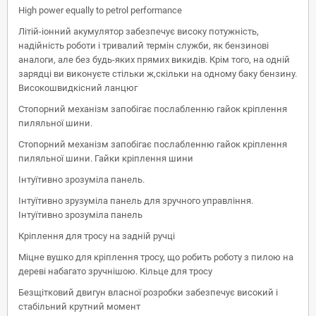
High power equally to petrol performance
Літій-іонний акумулятор забезпечує високу потужність,
надійність роботи і тривалий термін служби, як бензинові
аналоги, але без будь-яких прямих викидів. Крім того, на одній
зарядці ви виконуєте стільки ж,скільки на одному баку бензину.
Високошвидкісний ланцюг
Стопорний механізм запобігає послабленню гайок кріплення
пиляльної шини.
Стопорний механізм запобігає послабленню гайок кріплення
пиляльної шини. Гайки кріплення шини
Інтуїтивно зрозуміла панель.
Інтуїтивно зрузуміла панель для зручного управління.
Інтуїтивно зрозуміла панель
Кріплення для тросу на задній ручці
Міцне вушко для кріплення тросу, що робить роботу з пилою на
дереві набагато зручнішою. Кільце для тросу
Безщітковий двигун власної розробки забезпечує високий і
стабільний крутний момент