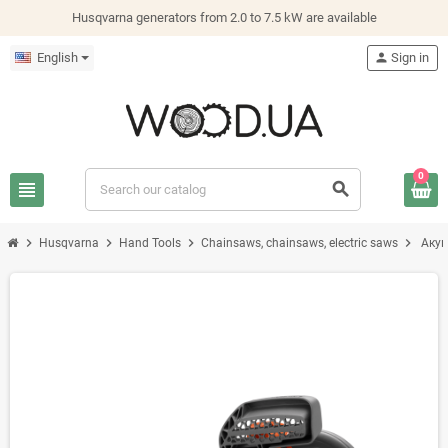
Husqvarna generators from 2.0 to 7.5 kW are available
English
person
Sign in
0
view_headline
search
chevron_right
chevron_right
chevron_right
chevron_right
Husqvarna
Hand Tools
Chainsaws, chainsaws, electric saws
Акум