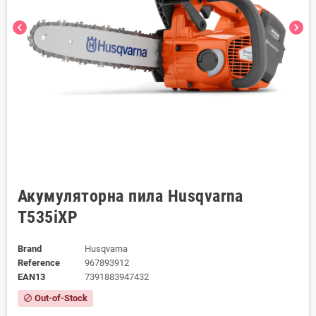
chevron_left
chevron_right
Акумуляторна пила Husqvarna
T535iXP
Brand
Husqvarna
Reference
967893912
EAN13
7391883947432
Out-of-Stock
block