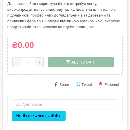
Для професійних користувачів, хто потребує легку,
високопродуктивну ланцюгову пилку. Ідеальна для столярів,
підрядників, професійних доглядальників за деревами та
оливкових фермерів. Володіє відмінною аргономікою, високою
продуктивністю та високою швидкістю ланцюга.
₴0.00
shopping_cart
remove
add
ADD TO CART
Share
Tweet
Pinterest
Notify me when available