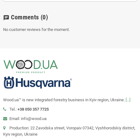
Comments
(0)
chat
No customer reviews for the moment.
Wood.ua™ is new integrated forestry business in Kyiv region, Ukraine.
[...]
Tel.:
+38 050 357 7725
Email: info@wood.ua
Production: 22 Zavodska street, Voropaiv 07342, Vyshhorodskiy district,
Kyiv region, Ukraine