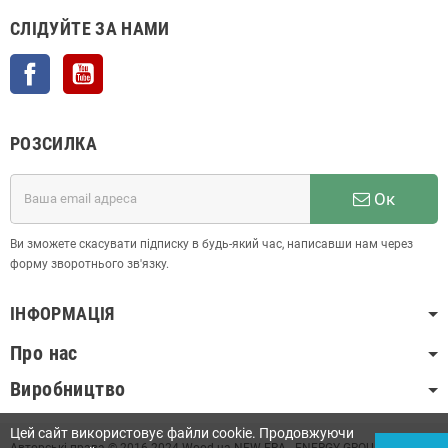
СЛІДУЙТЕ ЗА НАМИ
Facebook
YouTube
РОЗСИЛКА
Ок
Ви зможете скасувати підписку в будь-який час, написавши нам через
форму зворотнього зв'язку.
ІНФОРМАЦІЯ
Про нас
Виробництво
Цей сайт використовує файли cookie. Продовжуючи
Авторські права © 2016-2024 Wood.ua NEW ERA - ENERGY GROUP LLC