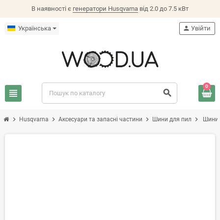
В наявності є
генератори Husqvarna
від 2.0 до 7.5 кВт
Українська
person
Увійти
0
view_headline
search
chevron_right
chevron_right
chevron_right
chevron_right
Husqvarna
Аксесуари та запасні частини
Шини для пил
Шини 