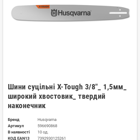
Шини суцільні X-Tough 3/8"_ 1,5мм_
широкий хвостовик_ твердий
наконечник
Бренд
Husqvarna
Артикул
596690868
В наявності
10 од.
КОД EAN13
7392930125261