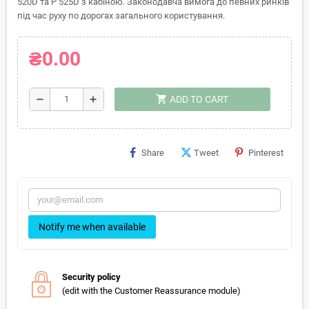
520D та P 525D з кабіною. Законодавча вимога до певних ринків
під час руху по дорогах загального користування.
₴0.00
shopping_cart
remove
add
ADD TO CART
Share
Tweet
Pinterest
Notify me when available
Security policy
(edit with the Customer Reassurance module)