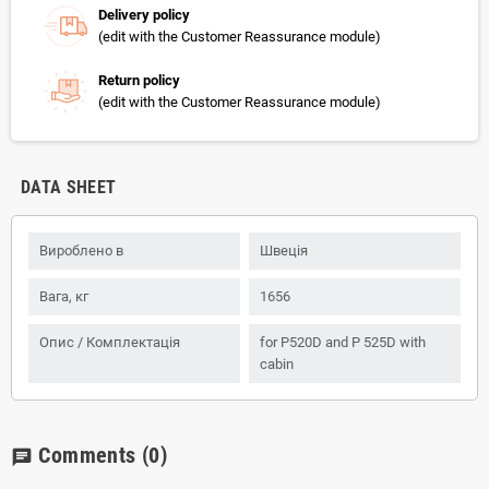
Delivery policy
(edit with the Customer Reassurance module)
Return policy
(edit with the Customer Reassurance module)
DATA SHEET
Вироблено в
Швеція
Вага, кг
1656
Опис / Комплектація
for P520D and P 525D with
cabin
Comments
(0)
chat