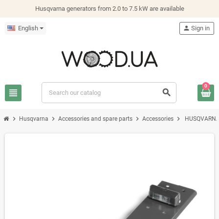
Husqvarna generators from 2.0 to 7.5 kW are available
English
person
Sign in
0
view_headline
search
chevron_right
chevron_right
chevron_right
chevron_right
Husqvarna
Accessories and spare parts
Accessories
HUSQVARNA N