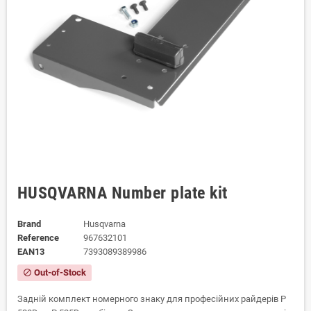
HUSQVARNA Number plate kit
Brand
Husqvarna
Reference
967632101
EAN13
7393089389986
Out-of-Stock
block
Задній комплект номерного знаку для професійних райдерів P