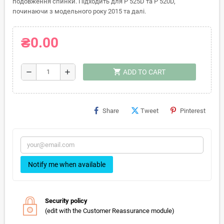
подовження спинки. Підходить для P 525D та P 520D,
починаючи з модельного року 2015 та далі.
₴0.00
shopping_cart
remove
add
ADD TO CART
Share
Tweet
Pinterest
Notify me when available
Security policy
(edit with the Customer Reassurance module)