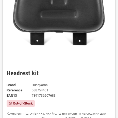
Headrest kit
Brand
Husqvarna
Reference
588754401
EAN13
7391736207683
Out-of-Stock
block
Комплект підголівника, який слід встановити на сидіння для