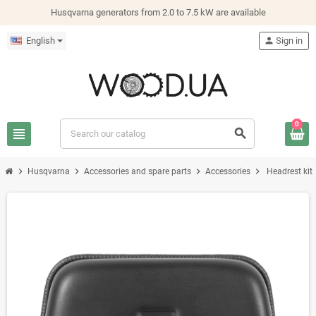
Husqvarna generators from 2.0 to 7.5 kW are available
English
person
Sign in
0
view_headline
search
chevron_right
chevron_right
chevron_right
chevron_right
Husqvarna
Accessories and spare parts
Accessories
Headrest kit