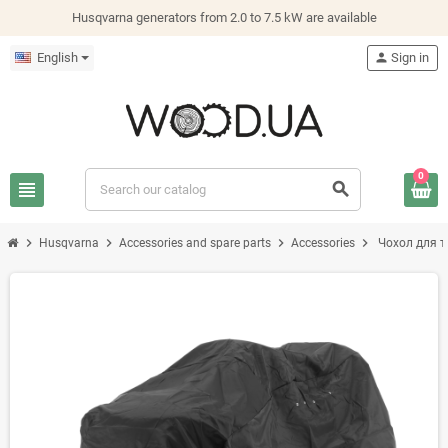
Husqvarna generators from 2.0 to 7.5 kW are available
English
person
Sign in
0
view_headline
search
chevron_right
chevron_right
chevron_right
chevron_right
Husqvarna
Accessories and spare parts
Accessories
Чохол для 