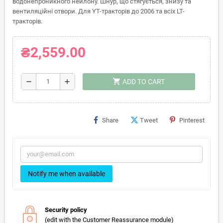
водонепроникного нейлону. Шнур, що стягується, знизу та
вентиляційні отвори. Для YT-тракторів до 2006 та всіх LT-
тракторів.
₴2,559.00
shopping_cart
remove
add
ADD TO CART
Share
Tweet
Pinterest
Notify me when available
Security policy
(edit with the Customer Reassurance module)