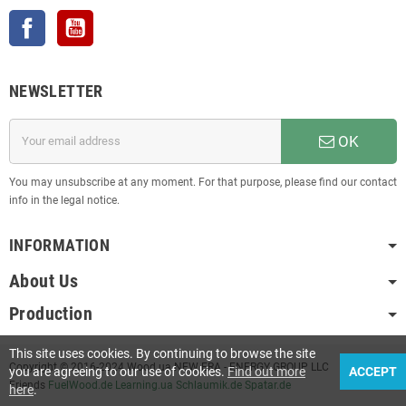
Facebook
YouTube
NEWSLETTER
OK
You may unsubscribe at any moment. For that purpose, please find our contact
info in the legal notice.
INFORMATION
About Us
Production
This site uses cookies. By continuing to browse the site
Copyright © 2016-2024 Wood.ua NEW ERA - ENERGY GROUP LLC
you are agreeing to our use of cookies.
Find out more
ACCEPT
Friends
FuelWood.de
Learning.ua
Schlaumik.de
Spatar.de
here
.