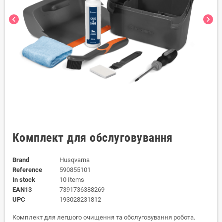
chevron_left
chevron_right
Комплект для обслуговування
Brand
Husqvarna
Reference
590855101
In stock
10 Items
EAN13
7391736388269
UPC
193028231812
Комплект для легшого очищення та обслуговування робота.