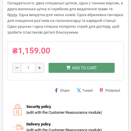
Складається із: двох спеціальні щіткок, одна з тонким ворсом, а
друга маленька щітка зі скребком для видалення трави та
бруду. Одна викрутка для зміни ножів. Одна абразивна ганчарка
для очищення роз’ємів на газонокосарці та зарядній станції.
Один рушник і одна пляшка поліролю спрей для догляду, щоб
зробити пластикові деталі блискучими.
₴1,159.00
shopping_cart
remove
add
ADD TO CART
Share
Tweet
Pinterest
Security policy
(edit with the Customer Reassurance module)
Delivery policy
(edit with the Customer Reassurance module)