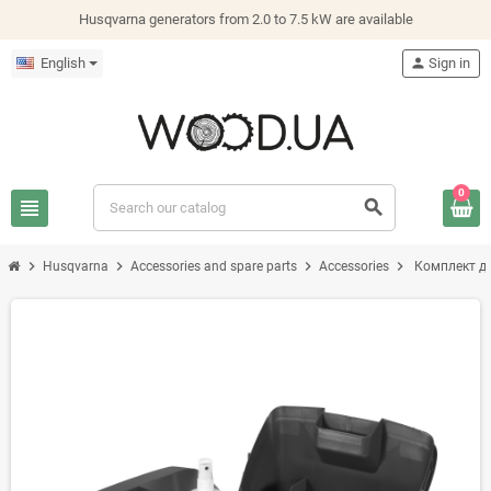
Husqvarna generators from 2.0 to 7.5 kW are available
English
person
Sign in
0
view_headline
search
chevron_right
chevron_right
chevron_right
chevron_right
Husqvarna
Accessories and spare parts
Accessories
Комплект д