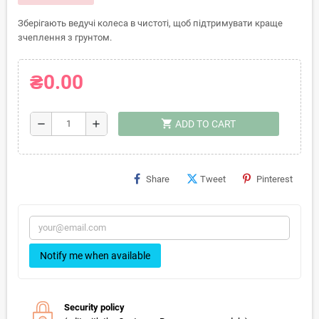
Зберігають ведучі колеса в чистоті, щоб підтримувати краще
зчеплення з грунтом.
₴0.00
shopping_cart
remove
add
ADD TO CART
Share
Tweet
Pinterest
Notify me when available
Security policy