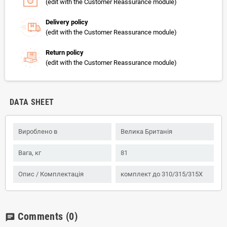
(edit with the Customer Reassurance module)
Delivery policy
(edit with the Customer Reassurance module)
Return policy
(edit with the Customer Reassurance module)
DATA SHEET
Вироблено в
Велика Британія
Вага, кг
81
Опис / Комплектація
комплект до 310/315/315Х
Comments
(0)
chat