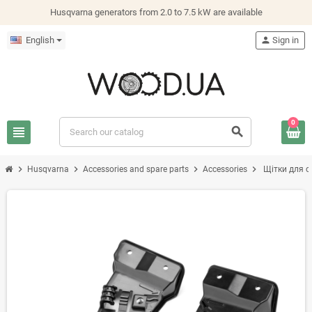
Husqvarna generators from 2.0 to 7.5 kW are available
English
person
Sign in
0
view_headline
search
chevron_right
chevron_right
chevron_right
chevron_right
Husqvarna
Accessories and spare parts
Accessories
Щітки для о