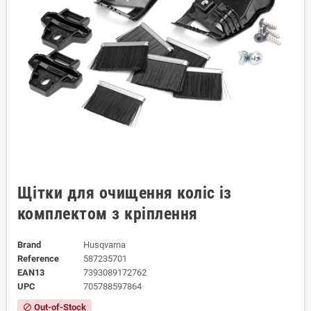
Щітки для очищення коліс із
комплектом з кріплення
Brand
Husqvarna
Reference
587235701
EAN13
7393089172762
UPC
705788597864
Out-of-Stock
block