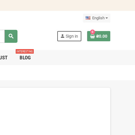
English
0
search
person
Sign in
₴0.00
INTERESTING
UST
BLOG