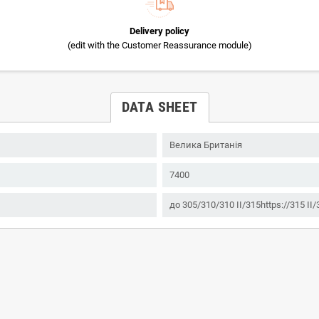
Delivery policy
(edit with the Customer Reassurance module)
DATA SHEET
Велика Британія
7400
до 305/310/310 ІІ/315https://315 І