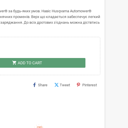
wer® за будь-яких умов. Навіс Husqvarna Automower®
онячних променів. Верх що кладається забеспечує легкий
ї заряджання. До всіх дротових з'єднань можна діствтись
shopping_cart
ADD TO CART
Share
Tweet
Pinterest