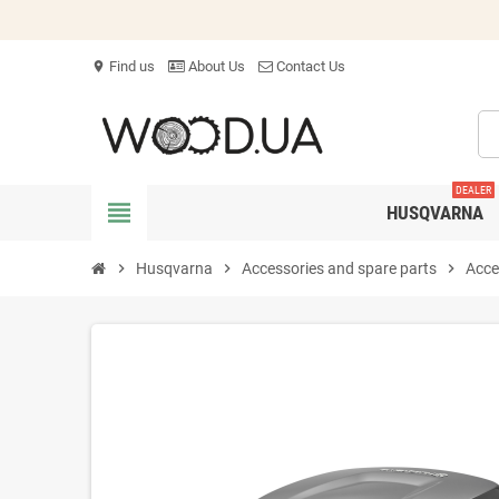
Find us
About Us
Contact Us
location_on
DEALER
view_headline
HUSQVARNA
chevron_right
Husqvarna
chevron_right
Accessories and spare parts
chevron_right
Acce