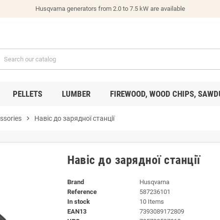
Husqvarna generators from 2.0 to 7.5 kW are available
PELLETS
LUMBER
FIREWOOD, WOOD CHIPS, SAWD
ssories
chevron_right
Навіс до зарядної станції
Навіс до зарядної станції
Brand
Husqvarna
Reference
587236101
In stock
10 Items
EAN13
7393089172809