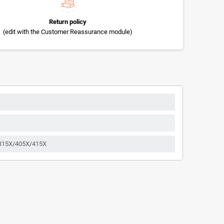
Return policy
(edit with the Customer Reassurance module)
І/315Х/405Х/415Х