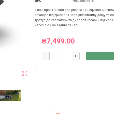
UPC
705788597918
Навіс проектовано для роботи з Husqvarna Automo
захищає від тривалих наслідків впливу дощу та с
доступ до клавіатури та дисплея косарки під час ї
через люк на задній панелі.
₴7,499.00
remove
add
zoom_out_map