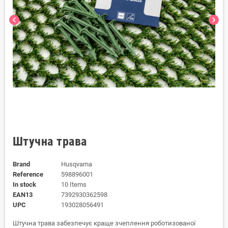
chevron_left
chevron_right
Штучна трава
Brand
Husqvarna
Reference
598896001
In stock
10 Items
EAN13
7392930362598
UPC
193028056491
Штучна трава забезпечує краще зчеплення роботизованої