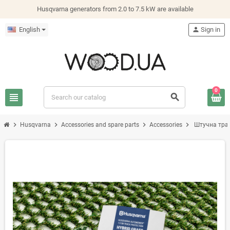
Husqvarna generators from 2.0 to 7.5 kW are available
English
person
Sign in
0
view_headline
search
chevron_right
chevron_right
chevron_right
chevron_right
Husqvarna
Accessories and spare parts
Accessories
Штучна тра