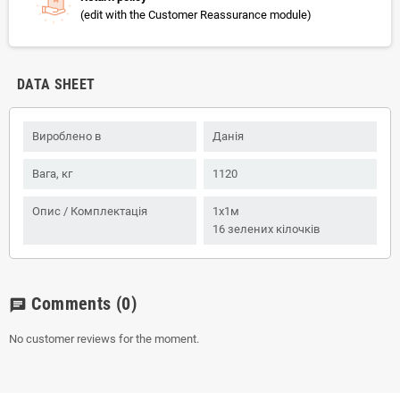
(edit with the Customer Reassurance module)
DATA SHEET
Вироблено в
Данія
Вага, кг
1120
Опис / Комплектація
1х1м
16 зелених кілочків
Comments
(0)
chat
No customer reviews for the moment.