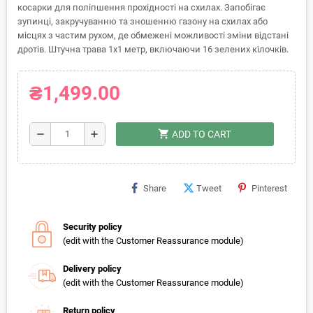
косарки для поліпшення прохідності на схилах. Запобігає
зупинці, закручуванню та зношенню газону на схилах або
місцях з частим рухом, де обмежені можливості зміни відстані
дротів. Штучна трава 1х1 метр, включаючи 16 зелених кілочків.
₴1,499.00
shopping_cart
remove
add
ADD TO CART
Share
Tweet
Pinterest
Security policy
(edit with the Customer Reassurance module)
Delivery policy
(edit with the Customer Reassurance module)
Return policy