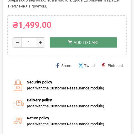
Зберігають ведучі колеса в чистоті, щоб підтримувати краще
зчеплення з грунтом.
₴1,499.00
shopping_cart
remove
add
ADD TO CART
Share
Tweet
Pinterest
Security policy
(edit with the Customer Reassurance module)
Delivery policy
(edit with the Customer Reassurance module)
Return policy
(edit with the Customer Reassurance module)