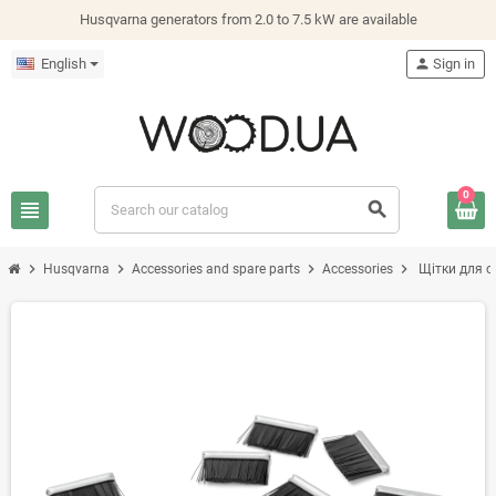
Husqvarna generators from 2.0 to 7.5 kW are available
English
person
Sign in
0
view_headline
search
chevron_right
chevron_right
chevron_right
chevron_right
Husqvarna
Accessories and spare parts
Accessories
Щітки для о