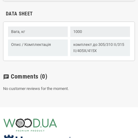
DATA SHEET
Вага, кг
1000
Опис / Комплектація
комплект до 305/310 ІІ/315
ІІ/405Х/415Х
Comments
(0)
chat
No customer reviews for the moment.