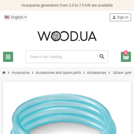
Husqvarna generators from 2.0 to 7.5 kW are available
English
person
Sign in
0
view_headline
search
chevron_right
chevron_right
chevron_right
chevron_right
Husqvarna
Accessories and spare parts
Accessories
Шланг для 