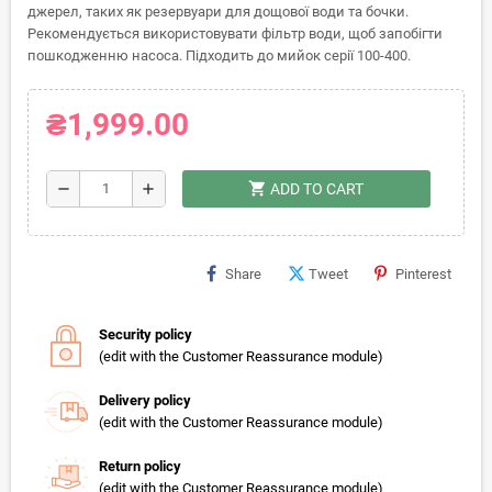
джерел, таких як резервуари для дощової води та бочки.
Рекомендується використовувати фільтр води, щоб запобігти
пошкодженню насоса. Підходить до мийок серії 100-400.
₴1,999.00
shopping_cart
remove
add
ADD TO CART
Share
Tweet
Pinterest
Security policy
(edit with the Customer Reassurance module)
Delivery policy
(edit with the Customer Reassurance module)
Return policy
(edit with the Customer Reassurance module)