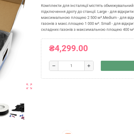
Комплекти для інсталяції містять обмежувальний д
підключення дроту до станції. Large - для відкрит
максимальною площею 2 500 м².Medium - для відк
газонів з макс.площею 1 000 м². Small - для відк
складних газонів з максимальною площею 400 м²
₴4,299.00
remove
add
zoom_out_map