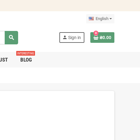
English
0
search
person
Sign in
₴0.00
INTERESTING
UST
BLOG