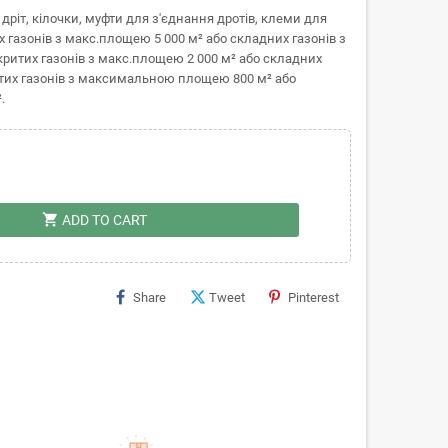
ріт, кілочки, муфти для з'єднання дротів, клеми для
их газонів з макс.площею 5 000 м² або складних газонів з
ритих газонів з макс.площею 2 000 м² або складних
ритих газонів з максимальною площею 800 м² або
.
shopping_cart
ADD TO CART
Share
Tweet
Pinterest