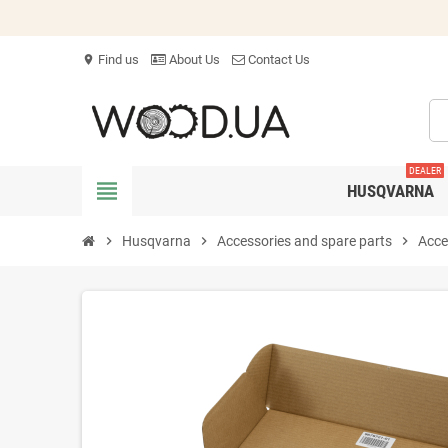
Find us
About Us
Contact Us
location_on
DEALER
view_headline
HUSQVARNA
chevron_right
Husqvarna
chevron_right
Accessories and spare parts
chevron_right
Acce