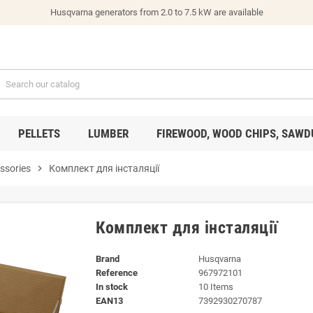
Husqvarna generators from 2.0 to 7.5 kW are available
PELLETS
LUMBER
FIREWOOD, WOOD CHIPS, SAWD
ssories
chevron_right
Комплект для інсталяції
Комплект для інсталяції
Brand
Husqvarna
Reference
967972101
In stock
10 Items
EAN13
7392930270787