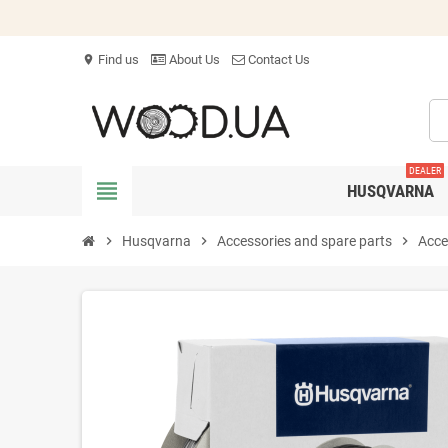
Find us
About Us
Contact Us
location_on
DEALER
view_headline
HUSQVARNA
chevron_right
Husqvarna
chevron_right
Accessories and spare parts
chevron_right
Acce