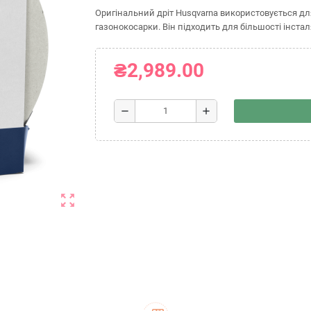
Оригінальний дріт Husqvarna використовується д
газонокосарки. Він підходить для більшості інстал
₴2,989.00
remove
add
zoom_out_map