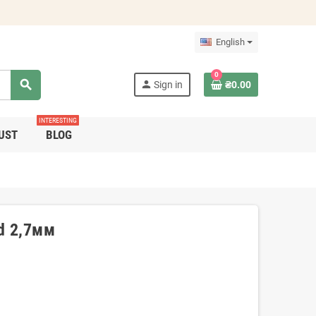
English
0
search
person
Sign in
₴0.00
INTERESTING
UST
BLOG
d 2,7мм