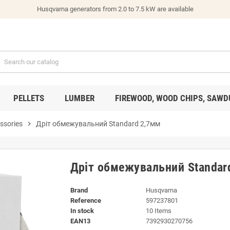
Husqvarna generators from 2.0 to 7.5 kW are available
PELLETS
LUMBER
FIREWOOD, WOOD CHIPS, SAWD
ssories
chevron_right
Дріт обмежувальний Standard 2,7мм
Дріт обмежувальний Standar
Brand
Husqvarna
Reference
597237801
In stock
10 Items
EAN13
7392930270756