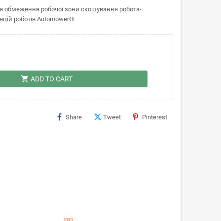
ля обмеження робочої зони скошування робота-
яцій роботів Automower®.
shopping_cart
ADD TO CART
Share
Tweet
Pinterest