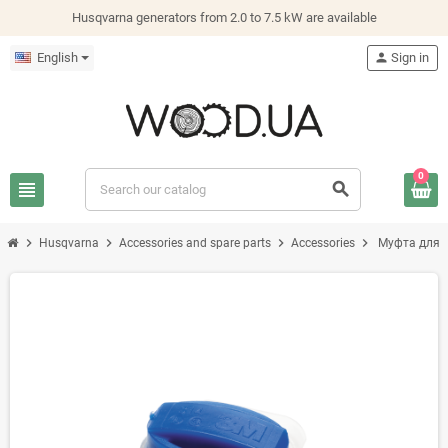
Husqvarna generators from 2.0 to 7.5 kW are available
English
person
Sign in
0
view_headline
search
chevron_right
chevron_right
chevron_right
chevron_right
Husqvarna
Accessories and spare parts
Accessories
Муфта для з