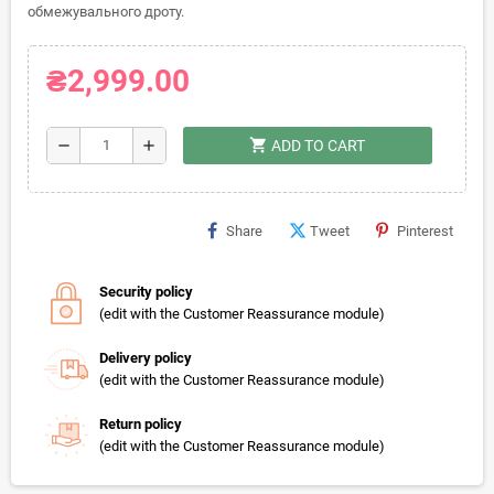
обмежувального дроту.
₴2,999.00
shopping_cart
remove
add
ADD TO CART
Share
Tweet
Pinterest
Security policy
(edit with the Customer Reassurance module)
Delivery policy
(edit with the Customer Reassurance module)
Return policy
(edit with the Customer Reassurance module)