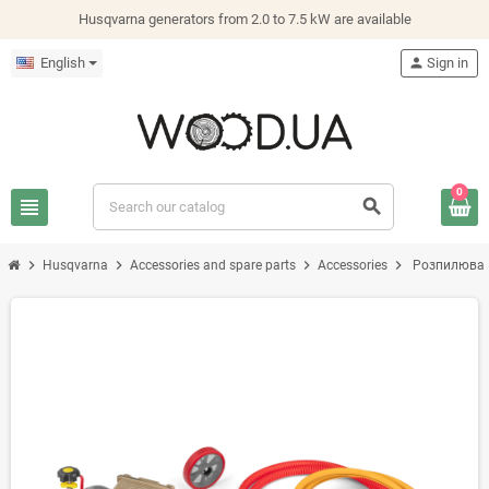
Husqvarna generators from 2.0 to 7.5 kW are available
English
person
Sign in
0
view_headline
search
chevron_right
chevron_right
chevron_right
chevron_right
Husqvarna
Accessories and spare parts
Accessories
Розпилювач