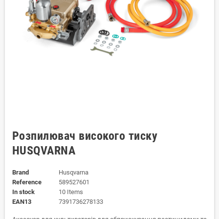
Розпилювач високого тиску
HUSQVARNA
Brand
Husqvarna
Reference
589527601
In stock
10 Items
EAN13
7391736278133