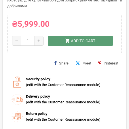
Аксесуар для культиваторів для обприскування пестицидами та
добривами
₴5,999.00
shopping_cart
remove
add
ADD TO CART
Share
Tweet
Pinterest
Security policy
(edit with the Customer Reassurance module)
Delivery policy
(edit with the Customer Reassurance module)
Return policy
(edit with the Customer Reassurance module)