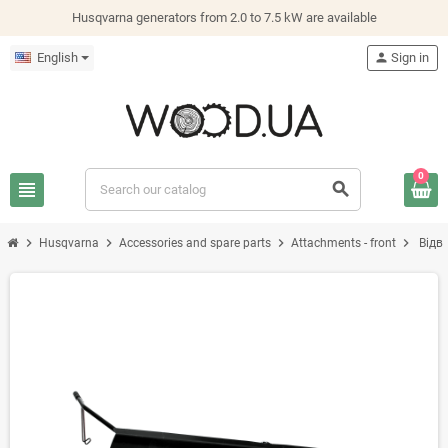
Husqvarna generators from 2.0 to 7.5 kW are available
English
person
Sign in
0
view_headline
search
chevron_right
chevron_right
chevron_right
chevron_right
Husqvarna
Accessories and spare parts
Attachments - front
Відв