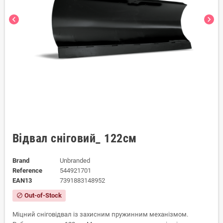
chevron_left
chevron_right
Відвал сніговий_ 122см
Brand
Unbranded
Reference
544921701
EAN13
7391883148952
Out-of-Stock
block
Міцний сніговідвал із захисним пружинним механізмом.