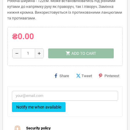
Робоча ширина - 122см. Може встановлюватись під різними
кутами до напрямку руху як праворуч, так і ліворуч. Замінна
нижня кромка. Використовується із протиковзними ланцюгами
та противагами.
₴0.00
shopping_cart
remove
add
ADD TO CART
Share
Tweet
Pinterest
Notify me when available
Security policy