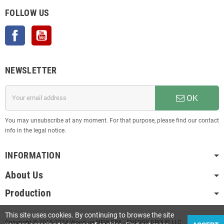
FOLLOW US
Facebook
YouTube
NEWSLETTER
OK
You may unsubscribe at any moment. For that purpose, please find our contact
info in the legal notice.
INFORMATION
About Us
Production
This site uses cookies. By continuing to browse the site
Copyright © 2016-2024 Wood.ua NEW ERA - ENERGY GROUP LLC