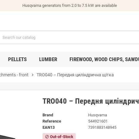
Husqvarna generators from 2.0 to 7.5 kW are available
PELLETS
LUMBER
FIREWOOD, WOOD CHIPS, SAWD
chments - front
chevron_right
TRO040 – Передня циліндрична щітка
TRO040 – Передня циліндрич
Brand
Husqvarna
Reference
544921601
EAN13
7391883148945
Out-of-Stock
block