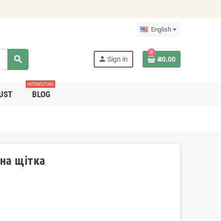
English
0
search
person
Sign in
₴0.00
INTERESTING
UST
BLOG
на щітка