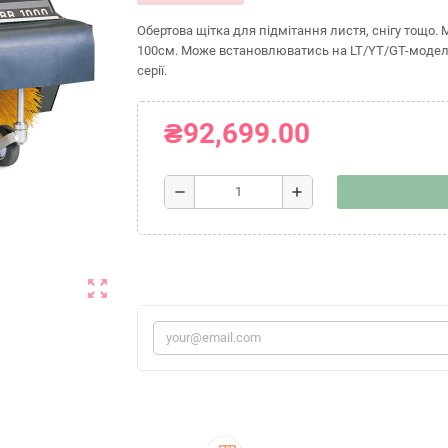
Обертова щітка для підмітання листя, снігу тощо.
100см. Може встановлюватись на LT/YT/GT-моделі т
серії.
₴92,699.00
remove
add
zoom_out_map