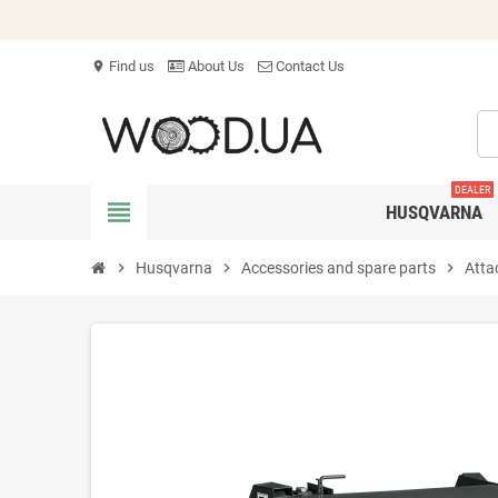
Find us
About Us
Contact Us
location_on
DEALER
view_headline
HUSQVARNA
chevron_right
Husqvarna
chevron_right
Accessories and spare parts
chevron_right
Atta