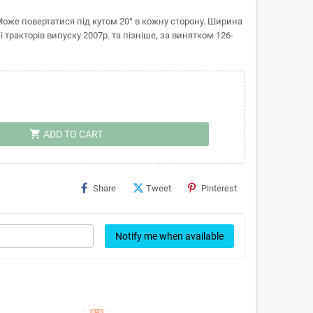
 Може повертатися під кутом 20° в кожну сторону. Ширина
ракторів випуску 2007р. та пізніше, за винятком 126-
shopping_cart
ADD TO CART
Share
Tweet
Pinterest
Notify me when available