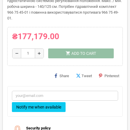
гідростатичною системою регулювання положення. Макс. / мін.
робоча ширина - 140/125 см. Потрібен гідравлічний комплект
966 75 45-01 і повинна використовуватися противага 966 75 49-
01.
₴177,179.00
shopping_cart
remove
add
ADD TO CART
Share
Tweet
Pinterest
Notify me when available
Security policy