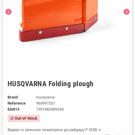
chevron_left
chevron_right
HUSQVARNA Folding plough
Brand
Husqvarna
Reference
965997201
EAN13
7391883489338
Out-of-Stock
block
Відвал із змінною геометрією до райдеру P 525D з