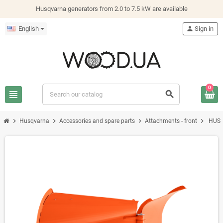
Husqvarna generators from 2.0 to 7.5 kW are available
English
person
Sign in
0
view_headline
search
chevron_right
chevron_right
chevron_right
chevron_right
Husqvarna
Accessories and spare parts
Attachments - front
HUSQ