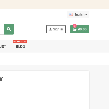
English
0
search
person
Sign in
₴0.00
INTERESTING
UST
BLOG
ії