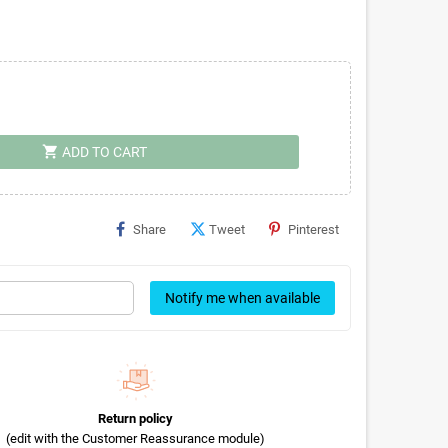
shopping_cart
ADD TO CART
Share
Tweet
Pinterest
Notify me when available
Return policy
(edit with the Customer Reassurance module)