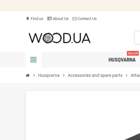
Find us
About Us
Contact Us
location_on
DEALER
view_headline
HUSQVARNA
chevron_right
Husqvarna
chevron_right
Accessories and spare parts
chevron_right
Atta