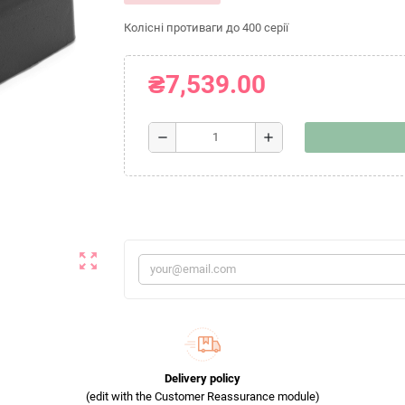
Колісні противаги до 400 серії
₴7,539.00
remove
add
zoom_out_map
Delivery policy
(edit with the Customer Reassurance module)