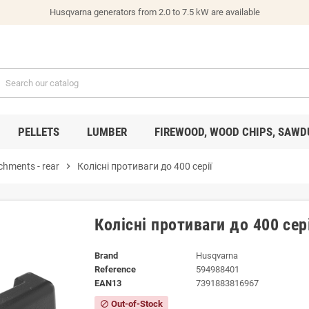
Husqvarna generators from 2.0 to 7.5 kW are available
PELLETS
LUMBER
FIREWOOD, WOOD CHIPS, SAWD
chments - rear
chevron_right
Колісні противаги до 400 серії
Колісні противаги до 400 сер
Brand
Husqvarna
Reference
594988401
EAN13
7391883816967
Out-of-Stock
block