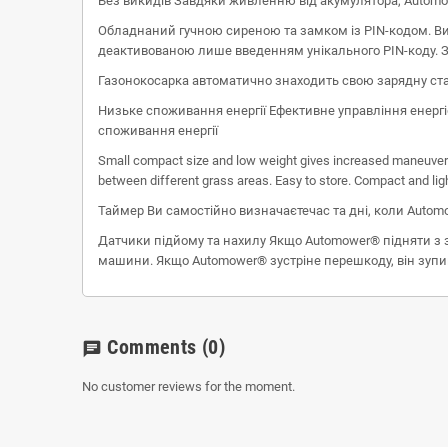
Без викидів Завдяки живленню від акумулятора, Automo
Обладнаний гучною сиреною та замком із PIN-кодом. Вис
деактивованою лише введенням унікального PIN-коду. За
Газонокосарка автоматично знаходить свою зарядну стан
Низьке споживання енергії Ефективне управління енерг
споживання енергії
Small compact size and low weight gives increased maneuverab
between different grass areas. Easy to store. Compact and li
Таймер Ви самостійно визначаєтечас та дні, коли Autom
Датчики підйому та нахилу Якщо Automower® підняти з зе
машини. Якщо Automower® зустріне перешкоду, він зуп
Comments
(0)
chat
No customer reviews for the moment.