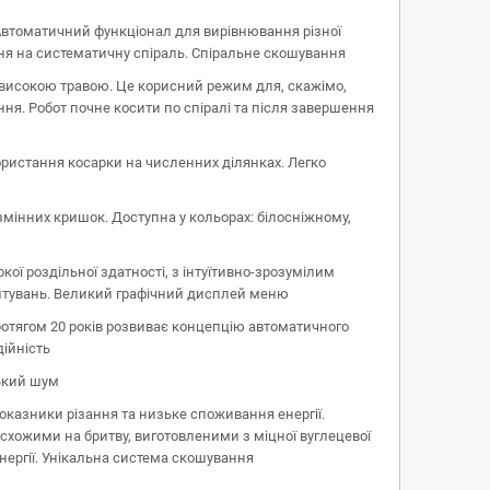
 Автоматичний функціонал для вирівнювання різної
ня на систематичну спіраль. Спіральне скошування
високою травою. Це корисний режим для, скажімо,
ння. Робот почне косити по спіралі та після завершення
ристання косарки на численних ділянках. Легко
мінних кришок. Доступна у кольорах: білосніжному,
ої роздільної здатності, з інтуїтивно-зрозумілим
аштувань. Великий графічний дисплей меню
ротягом 20 років розвиває концепцію автоматичного
дійність
зький шум
оказники різання та низьке споживання енергії.
 схожими на бритву, виготовленими з міцної вуглецевої
нергії. Унікальна система скошування