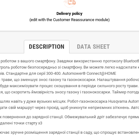
Delivery policy
(edit with the Customer Reassurance module)
DESCRIPTION
DATA SHEET
отом з вашого смартфону. Завдяки використанню протоколу Bluetooth® р
оль роботом безпосередньо зі смартфону. Ви можете легко надсилати к
трів. Стандартне для серії 300-400. Automower® Connect@HOME
 трави, що зменшує знос газону та газонокосарки. Налаштування робочог
де максимізувати процес скошування в періоди сильного росту трави. У со
, що скоротить ймовірність зносу газону і газонокосарки. Таймер погод
 шлях навіть у дуже вузьких місцях. Робот-газонокосарка Husqvarna Aut
адати свій маршрут через прохід, щоб уникнути неприємних зіткнень. Ав
повернення до зарядної станції. Обмежувальний дріт забезпечує прямий
далені точки старту x3
лючає зручне розміщення зарядної станції в саду, що спрощує встановле