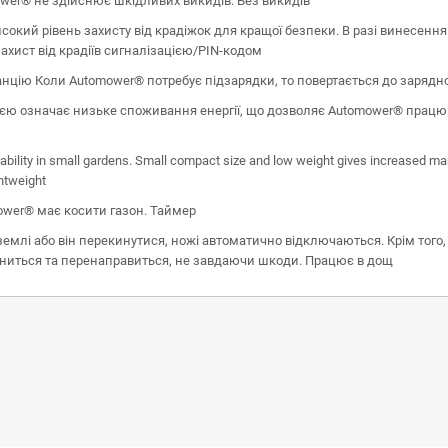
wer® не здійснює шкідливих викидів. Без викидів
окий рівень захисту від крадіжок для кращої безпеки. В разі винесення
хист від крадіїв сигналізацією/PIN-кодом
цію Коли Automower® потребує підзарядки, то повертається до зарядної
ією означає низьке споживання енергії, що дозволяє Automower® прац
ility in small gardens. Small compact size and low weight gives increased man
ghtweight
ower® має косити газон. Таймер
млі або він перекинутися, ножі автоматично відключаються. Крім того, 
иниться та перенаправиться, не завдаючи шкоди. Працює в дощ