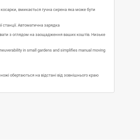
 косарки, вмикається гучна сирена яка може бути
 станції. Автоматична зарядка
ювати з оглядом на заощадження ваших коштів. Низьке
euverability in small gardens and simplifies manual moving
ножі обертаються на відстані від зовнішнього краю