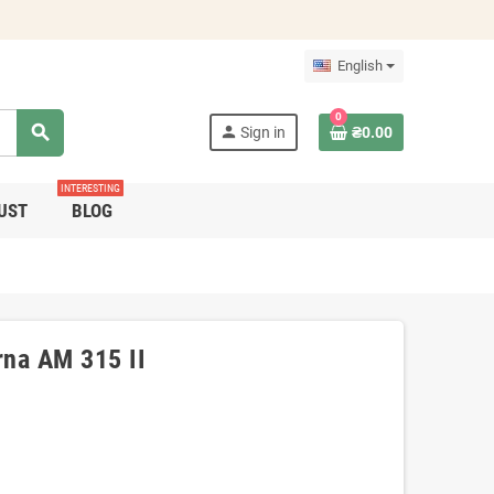
English
0
search
person
Sign in
₴0.00
INTERESTING
UST
BLOG
na AM 315 II