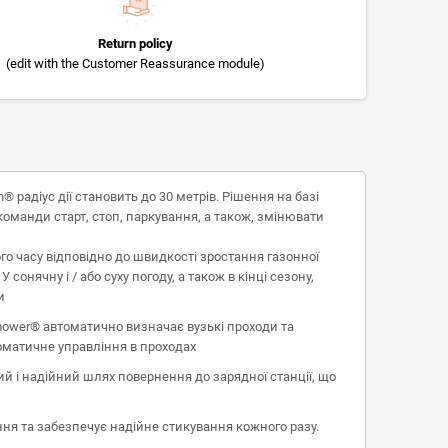
Return policy
(edit with the Customer Reassurance module)
адіус дії становить до 30 метрів. Рішення на базі
оманди старт, стоп, паркування, а також, змінювати
о часу відповідно до швидкості зростання газонної
нячну і / або суху погоду, а також в кінці сезону,
и
omower® автоматично визначає вузькі проходи та
томатичне управління в проходах
 і надійний шлях повернення до зарядної станції, що
ння та забезпечує надійне стикування кожного разу.