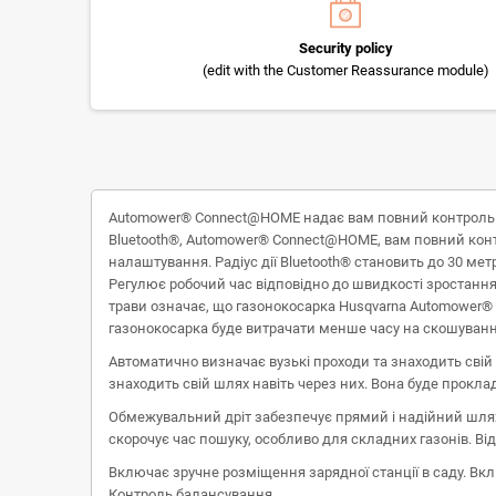
Security policy
(edit with the Customer Reassurance module)
Automower® Connect@HOME надає вам повний контроль роб
Bluetooth®, Automower® Connect@HOME, вам повний контр
налаштування. Радіус дії Bluetooth® становить до 30 ме
Регулює робочий час відповідно до швидкості зростання
трави означає, що газонокосарка Husqvarna Automower® бу
газонокосарка буде витрачати менше часу на скошування
Автоматично визначає вузькі проходи та знаходить свій
знаходить свій шлях навіть через них. Вона буде прокл
Обмежувальний дріт забезпечує прямий і надійний шлях 
скорочує час пошуку, особливо для складних газонів. Від
Включає зручне розміщення зарядної станції в саду. Вк
Контроль балансування