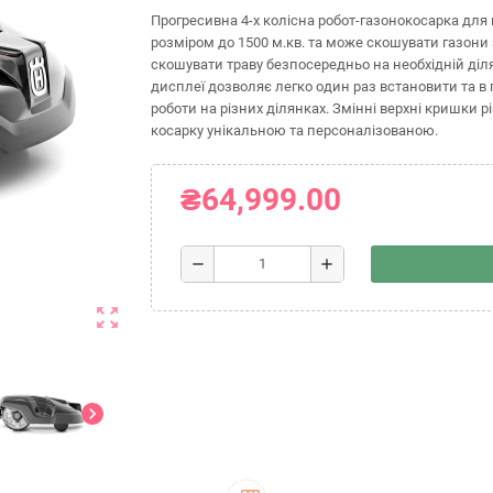
Прогресивна 4-х колісна робот-газонокосарка для 
розміром до 1500 м.кв. та може скошувати газони 
скошувати траву безпосередньо на необхідній діля
дисплеї дозволяє легко один раз встановити та
роботи на різних ділянках. Змінні верхні кришки р
косарку унікальною та персоналізованою.
₴64,999.00
remove
add
zoom_out_map
chevron_right