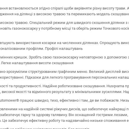
ння встановлюється згідно спіралі щоби вирівняти різну висоту трави.
одження на ділянці з високою травою та перемикають модель скошуван
исокою травою. Спеціальний режим для швидкого скошення ділянки з 
новіть газонокосарку у потрібному місці та оберіть режим Точкового косі
егшують використання косарки на численних ділянках. Спрощують вико
оналізованим профілям. Профілі налаштувань
мінних кришок. Зробіть свою газонокосарку неповторною з допомогою з
. Легке налаштування висоти скошування
тивно-зрозумілим структурованим графічним меню. Великий дисплей висок
 користуванні. Підказки для легкого програмування персональних нал
ості та продуктивності. Надійне роботизоване скошування. Husqvarna п
 високої якості та відмінного результату з мінімальними зусиллями. На
utomower® працює швидко, тихо, ефективно і там, де ви побажаєте. Ни
леними на надійній системі ріжучих дисків, що забезпечує найкращі п
 забезпечує гарну та здорову галявину. Він оснащений гострими лезами,
ів. Це забезпечує ефективну роботу та надзвичайно низьке споживання е