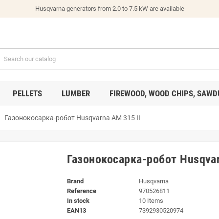
Husqvarna generators from 2.0 to 7.5 kW are available
PELLETS
LUMBER
FIREWOOD, WOOD CHIPS, SAWD
ight
Газонокосарка-робот Husqvarna AM 315 II
Газонокосарка-робот Husqvar
Brand
Husqvarna
Reference
970526811
In stock
10 Items
EAN13
7392930520974