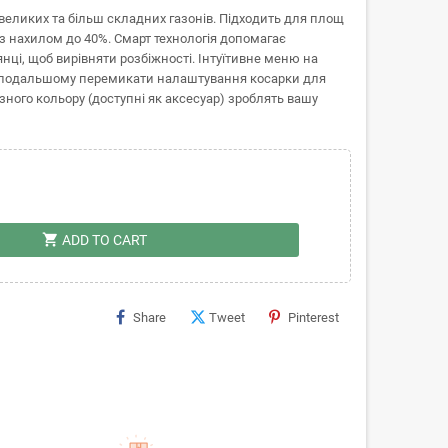
великих та більш складних газонів. Підходить для площ
з нахилом до 40%. Смарт технологія допомагає
нці, щоб вирівняти розбіжності. Інтуїтивне меню на
 в подальшому перемикати налаштування косарки для
ізного кольору (доступні як аксесуар) зроблять вашу
shopping_cart
ADD TO CART
Share
Tweet
Pinterest