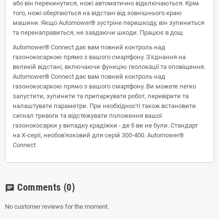
або він перекинутися, ножі автоматично відключаються. Крім
того, ножі обертаються на відстані від зовнішнього краю
машини. Якщо Automower® зустріне перешкоду, він зупиниться
та перенаправиться, не завдаючи шкоди. Працює в дощ
Automower® Connect дає вам повний контроль над
газонокосаркою прямо з вашого смартфону. З'єднання на
великій відстані, включаючи функцію геолокації та оповіщення.
Automower® Connect дає вам повний контроль над
газонокосаркою прямо з вашого смартфону. Ви можете легко
запустити, зупинити та припаркувати робот, перевірити та
налаштувати параметри. При необхідності також встановити
сигнал тривоги та відстежувати положення вашої
газонокосарки у випадку крадіжки - де б ви не були. Стандарт
на X-серії, необов'язковий для серій 300-400. Automower®
Connect
Comments
(0)
chat
No customer reviews for the moment.