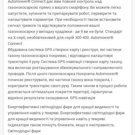
Automower® Connect дає вам повний контроль над
газонокосаркою прямо з вашого смартфону. Ви можете легко
запустити, зупинити та припаркувати робот, перевірити та
налаштувати параметри. При необхідності також встановити
сигнал тривоги та відстежувати положення вашої
газонокосарки у випадку крадіжки - де б ви не були. Стандарт
на X-серії, необов'язковий для серій 300-400. Automower®
Connect
Вбудована система GPS створює карту і реєструє, які частини
газону газонокосарка покриває, і відповідно налаштовує
траєкторію її руху. Система GPS-навігації створює карту газону,
яка включає розташування обмежувального і направляючого
проводів. Після цього газонокосарка Husqvarna Automower®
починає реєструвати, які частини газону вона покрила, і
коригувати траєкторію свого руху. Таким чином в процесі роботи
досягається оптимальне покриття території, гарантуючи
відмінні результати скошування. GPS-навігація
Енергоефективні світлодіодні фари для кращої видимості та
управління навіть у темряві. Енергоефективні світлодіодні фари
для кращої видимості та управління навіть у темряві.
Індикатори також почнуть блимати, якщо є несправність.
Світлодіодні фари