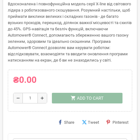
Вдосконалена і повнофункційна модель серії X-line від світового
лідера з роботизованого скошування. Розумний настільки, щоб
приймати виклики великих і складних газонів - де багато
вузьких проходів, перешкод, ділянок важкої місцевості та схилів
до 45%. GPS-навігація та безліч функцій, включаючи
Automower® Connect, допомагають збереженню вашого газону
зеленим, здоровим та ідеально скошеним. Програма
Automower® Connect дозволяє вам керувати роботом:
відслідковувати, взаємодіяти та вводити оновлення програми
натисканням на екран, де б ви не знаходились у світі.
₴0.00
shopping_cart
remove
add
ADD TO CART
Share
Tweet
Pinterest