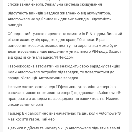
споживання енергії. Унікальна система скошування
Відсутність викидів Завдяки живленню від акумулятора,
Automower® не здійснює шкідливих викидів. Відсутність
викидів
Обладнаний гучною сиреною та замком із PIN-кодом. Високий
рівень захисту від крадіжок для кращої безпеки. В разі
винесення косарки, вмикається гучна сирена яка може бути
деактивованою лише введенням унікального PIN-коду. Захист
від крадіїв сигналізацією/PIN-кодом
Газонокосарка автоматично знаходить свою зарядну станцію
Коли Automower® потребує підзарядки, то повертається до
зарядної станції. Автоматична зарядка
Низьке споживання енергії Ефективне управління енергією
означає низьке споживання енергії, що дозволяє Automower®
працювати з оглядом на заощадження ваших коштів. Низьке
споживання енергії
Таймер Ви самостійно визначаєтечас та дні, коли Automower®
має косити газон. Таймер
Датчики підйому та нахилу Якщо Automower® підняти з землі