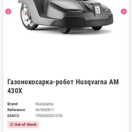
chevron_left
chevron_right
Газонокосарка-робот Husqvarna AM
430Х
Brand
Husqvarna
Reference
967852811
EAN13
7392930521018
Out-of-Stock
block