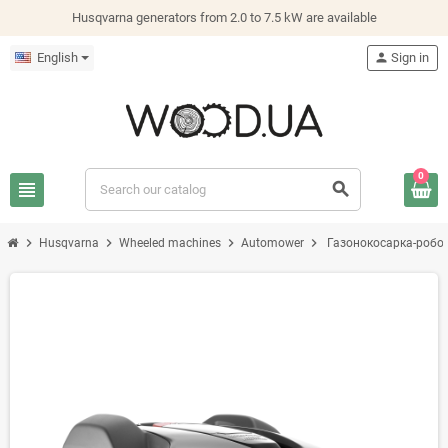
Husqvarna generators from 2.0 to 7.5 kW are available
English
person
Sign in
0
view_headline
search
chevron_right
chevron_right
chevron_right
chevron_right
Husqvarna
Wheeled machines
Automower
Газонокосарка-робо