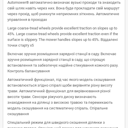
Automower® автоматично визначає вузькі проходи та знаходить
свій шлях навіть через них. Вона буде прокладати свій маршрут
через прохід, щоб уникнути неприємних зіткнень. Автоматичне
управління в проходах
Large coarse-tread wheels provide excellent traction on slopes up to
45%. Large coarse-tread wheels provide excellent traction even if the
surface is slippery. The mower handles slopes up to 45%. Віддалені
точки старту x5
Включає зручне розміщення зарядної станції в саду. Включає
зручне розміщення зарядної станції в саду, що спрощує
встановлення та забезпечує надійне стикування кожного разу.
Контроль балансування
Автоматичний функціонал, під час якого модель скошування
встановлюється згідно спіралі щоби вирівняти різну висоту
трави. Автоматичний функціонал для вирівнювання різної
висоти трави. Сенсори ріжучого диску визначають
знаходження на ділянці з високою травою та перемикають
модель скошування на систематичну спіраль. Спіральне
скошування
Спеціальний режим для швидкого скошення ділянки з