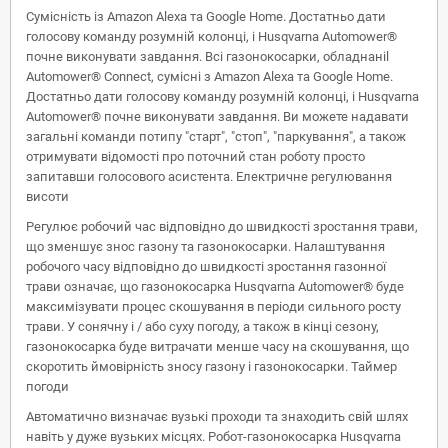
Сумісність із Amazon Alexa та Google Home. Достатньо дати
голосову команду розумній колонці, і Husqvarna Automower®
почне виконувати завдання. Всі газонокосарки, обладнаніl
Automower® Connect, сумісні з Amazon Alexa та Google Home.
Достатньо дати голосову команду розумній колонці, і Husqvarna
Automower® почне виконувати завдання. Ви можете надавати
загальні команди потипу "старт", "стоп", "паркування", а також
отримувати відомості про поточний стан роботу просто
запитавши голосового асистента. Електричне регулювання
висоти
Регулює робочий час відповідно до швидкості зростання трави,
що зменшує знос газону та газонокосарки. Налаштування
робочого часу відповідно до швидкості зростання газонної
трави означає, що газонокосарка Husqvarna Automower® буде
максимізувати процес скошування в періоди сильного росту
трави. У сонячну і / або суху погоду, а також в кінці сезону,
газонокосарка буде витрачати менше часу на скошування, що
скоротить ймовірність зносу газону і газонокосарки. Таймер
погоди
Автоматично визначає вузькі проходи та знаходить свій шлях
навіть у дуже вузьких місцях. Робот-газонокосарка Husqvarna