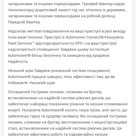
чагарниками та іншими перешкодами. Гумовий бампер надає
газонокосарці додатковий захист під час зіткнень із деревами,
чагарниками та іншими перешкодами на робочій ділянці.
Передній бампер
Надсилає миттєві повідомлення на ваші пристрої в разі виходу
поза межі геозони. Пристрої із Automower Connect®/Husqvarna
Fleet Services™ відслідковуються по GPS і на ваші пристрої
надсилаються сповіщення. Завдяки цьому інсталяція
Automower® більш безпечна та захищена від крадіжок.
Надійність
Низький шум Завдяки унікальній системі скошування,
Automower® працює швидко, тихо, ефективно і там, де ви
побажаєте. Низький шум
Оснащений гострими лезами, схожими на бритву,
встановленими на надійній системі ріжучих дисків, що
забезпечує найкращі показники різання та низьке споживання
енергії. Husqvarna Automower® косить лише трохи, але часто, що
забезпечує гарну та здорову галявину. Він оснащений гострими
лезами, схожими на бритву, виготовленими з міцної вуглецевої
сталі, встановленими на надійній системі ріжучих дисків. Це
забезпечує ефективну роботу та надзвичайно низьке