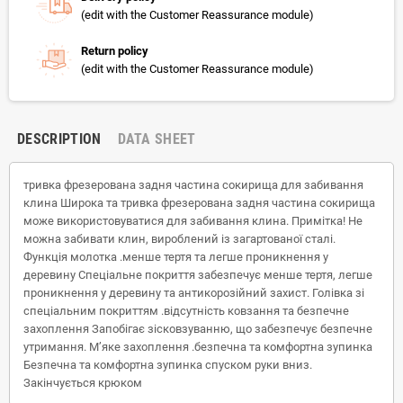
(edit with the Customer Reassurance module)
Return policy
(edit with the Customer Reassurance module)
DESCRIPTION
DATA SHEET
тривка фрезерована задня частина сокирища для забивання
клина Широка та тривка фрезерована задня частина сокирища
може використовуватися для забивання клина. Примітка! Не
можна забивати клин, вироблений із загартованої сталі.
Функція молотка .менше тертя та легше проникнення у
деревину Спеціальне покриття забезпечує менше тертя, легше
проникнення у деревину та антикорозійний захист. Голівка зі
спеціальним покриттям .відсутність ковзання та безпечне
захоплення Запобігає зісковзуванню, що забезпечує безпечне
утримання. М’яке захоплення .безпечна та комфортна зупинка
Безпечна та комфортна зупинка спуском руки вниз.
Закінчується крюком