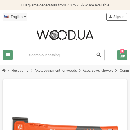
Husqvarna generators from 2.0 to 7.5 kW are available
English
person
Sign in
0
view_headline
search
chevron_right
chevron_right
chevron_right
chevron_right
Husqvarna
Axes, equipment for woods
Axes, saws, shovels
Сокир