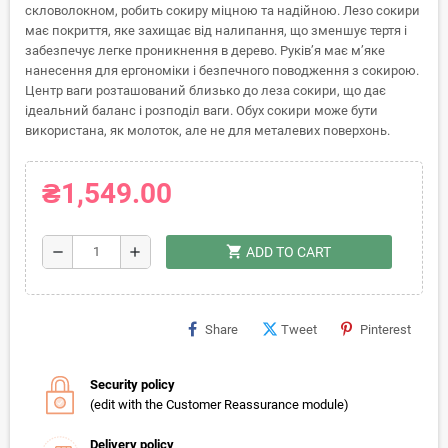
скловолокном, робить сокиру міцною та надійною. Лезо сокири
має покриття, яке захищає від налипання, що зменшує тертя і
забезпечує легке проникнення в дерево. Руків’я має м’яке
нанесення для ергономіки і безпечного поводження з сокирою.
Центр ваги розташований близько до леза сокири, що дає
ідеальний баланс і розподіл ваги. Обух сокири може бути
використана, як молоток, але не для металевих поверхонь.
₴1,549.00
shopping_cart
remove
add
ADD TO CART
Share
Tweet
Pinterest
Security policy
(edit with the Customer Reassurance module)
Delivery policy