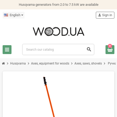
Husqvarna generators from 2.0 to 7.5 kW are available
English
person
Sign in
0
view_headline
search
chevron_right
chevron_right
chevron_right
chevron_right
Husqvarna
Axes, equipment for woods
Axes, saws, shovels
Ручка