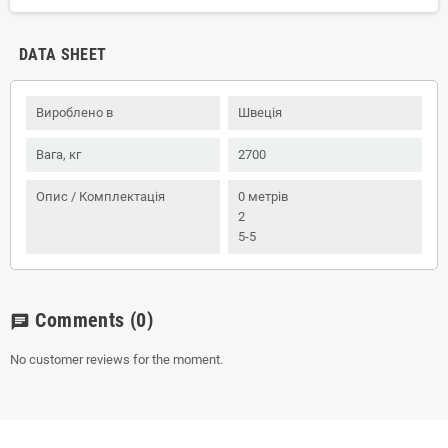
DATA SHEET
Вироблено в
Швеція
Вага, кг
2700
Опис / Комплектація
0 метрів
2
5-5
Comments
(0)
chat
No customer reviews for the moment.