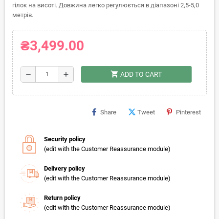
гілок на висоті. Довжина легко регулюється в діапазоні 2,5-5,0
метрів.
₴3,499.00
shopping_cart
remove
add
ADD TO CART
Share
Tweet
Pinterest
Security policy
(edit with the Customer Reassurance module)
Delivery policy
(edit with the Customer Reassurance module)
Return policy
(edit with the Customer Reassurance module)