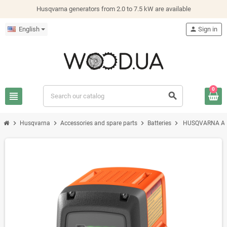
Husqvarna generators from 2.0 to 7.5 kW are available
English
person
Sign in
0
view_headline
search
chevron_right
chevron_right
chevron_right
chevron_right
Husqvarna
Accessories and spare parts
Batteries
HUSQVARNA Ак