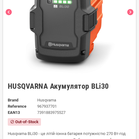
chevron_left
chevron_right
HUSQVARNA Акумулятор BLi30
Brand
Husqvarna
Reference
967937701
EAN13
7391883975527
Out-of-Stock
block
Husqvarna BLi30 - це літій-іонна батарея потужністю 270 Вт-год