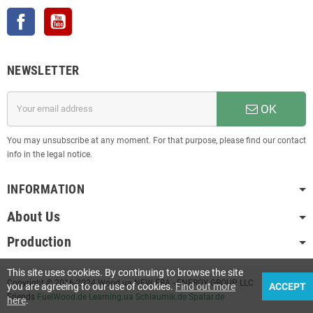
Facebook
YouTube
NEWSLETTER
OK
You may unsubscribe at any moment. For that purpose, please find our contact
info in the legal notice.
INFORMATION
About Us
Production
This site uses cookies. By continuing to browse the site
Copyright © 2016-2024 Wood.ua NEW ERA - ENERGY GROUP LLC
you are agreeing to our use of cookies.
Find out more
ACCEPT
Friends
FuelWood.de
Learning.ua
Schlaumik.de
Spatar.de
here
.