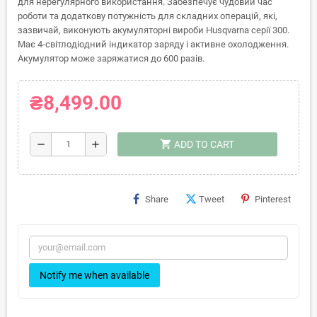
для нерегулярного використання. Забезпечує чудовий час
роботи та додаткову потужність для складних операцій, які,
зазвичай, виконують акумуляторні вироби Husqvarna серії 300.
Має 4-світлодіодний індикатор заряду і активне охолодження.
Акумулятор може заряжатися до 600 разів.
₴8,499.00
shopping_cart
remove
add
ADD TO CART
Share
Tweet
Pinterest
Notify me when available