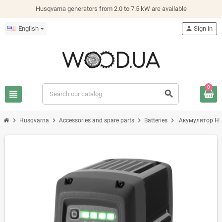
Husqvarna generators from 2.0 to 7.5 kW are available
English
person
Sign in
0
view_headline
search
chevron_right
chevron_right
chevron_right
chevron_right
Husqvarna
Accessories and spare parts
Batteries
Акумулятор H