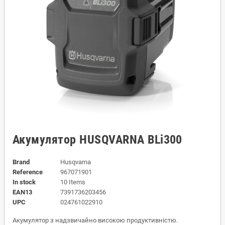
Акумулятор HUSQVARNA BLi300
Brand
Husqvarna
Reference
967071901
In stock
10 Items
EAN13
7391736203456
UPC
024761022910
Акумулятор з надзвичайно високою продуктивністю.