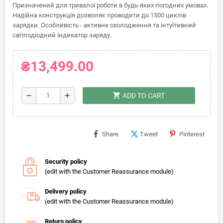
Призначений для тривалої роботи в будь-яких погодних умовах.
Надійна конструкція дозволяє проводити до 1500 циклів
зарядки. Особливість - активне охолодження та інтуїтивний
світлодіодний індикатор заряду.
₴13,499.00
shopping_cart
remove
add
ADD TO CART
Share
Tweet
Pinterest
Security policy
(edit with the Customer Reassurance module)
Delivery policy
(edit with the Customer Reassurance module)
Return policy