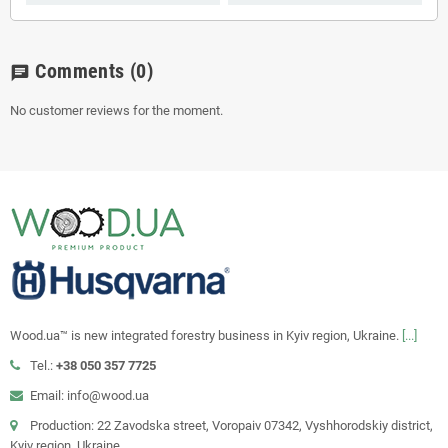
Comments
(0)
chat
No customer reviews for the moment.
Wood.ua™ is new integrated forestry business in Kyiv region, Ukraine.
[...]
Tel.:
+38 050 357 7725
Email: info@wood.ua
Production: 22 Zavodska street, Voropaiv 07342, Vyshhorodskiy district,
Kyiv region, Ukraine