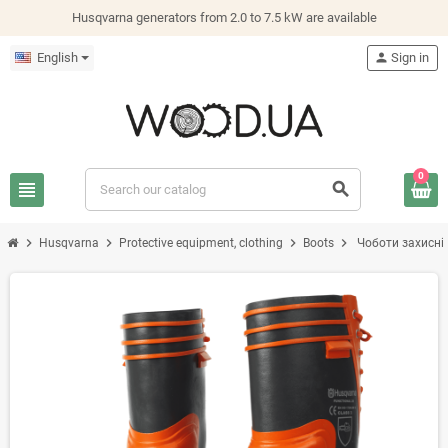
Husqvarna generators from 2.0 to 7.5 kW are available
English
person
Sign in
0
view_headline
search
chevron_right
chevron_right
chevron_right
chevron_right
Husqvarna
Protective equipment, clothing
Boots
Чоботи захисні 