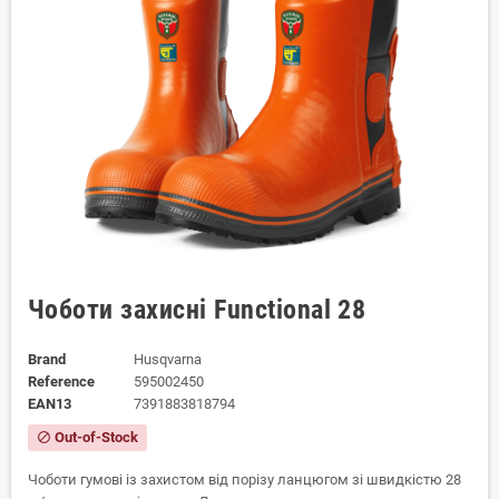
Чоботи захисні Functional 28
Brand
Husqvarna
Reference
595002450
EAN13
7391883818794
Out-of-Stock
block
Чоботи гумові із захистом від порізу ланцюгом зі швидкістю 28