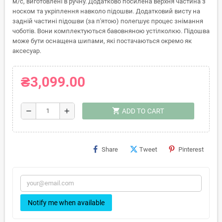
м/с, виготовлені в ручну. Додатково посилена верхня частина з
носком та укріплення навколо підошви. Додатковий висту на
задній частині підошви (за п'ятою) полегшує процес знімання
чоботів. Вони комплектуються бавовняною устілколкю. Підошва
може бути оснащена шипами, які постачаються окремо як
аксесуар.
₴3,099.00
shopping_cart
remove
add
ADD TO CART
Share
Tweet
Pinterest
Notify me when available