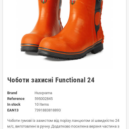
Чоботи захисні Functional 24
Brand
Husqvarna
Reference
595002845
In stock
10 Items
EAN13
7391883818893
Чоботи гумові із захистом від порізу ланцюгом зі швидкістю 24
м/с, виготовлені в ручну. Додатково посилена верхня частина з