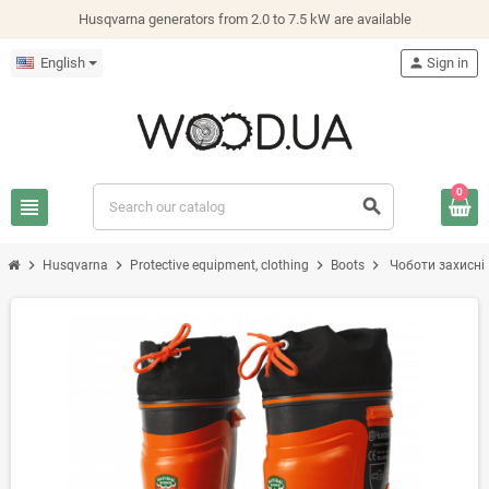
Husqvarna generators from 2.0 to 7.5 kW are available
English
person
Sign in
0
view_headline
search
chevron_right
chevron_right
chevron_right
chevron_right
Husqvarna
Protective equipment, clothing
Boots
Чоботи захисні 