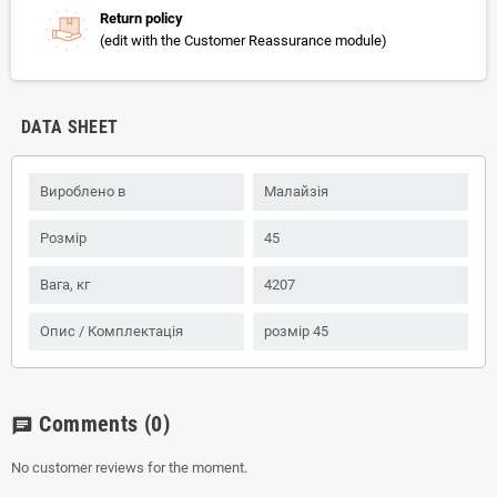
Return policy
(edit with the Customer Reassurance module)
DATA SHEET
Вироблено в
Малайзія
Розмір
45
Вага, кг
4207
Опис / Комплектація
розмір 45
Comments
(0)
chat
No customer reviews for the moment.