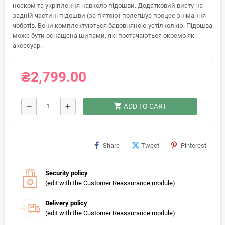
носком та укріплення навколо підошви. Додатковий висту на
задній частині підошви (за п'ятою) полегшує процес знімання
чоботів. Вони комплектуються бавовняною устілколкю. Підошва
може бути оснащена шипами, які постачаються окремо як
аксесуар.
₴2,799.00
shopping_cart
remove
add
ADD TO CART
Share
Tweet
Pinterest
Security policy
(edit with the Customer Reassurance module)
Delivery policy
(edit with the Customer Reassurance module)