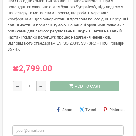
яких погодних умов. Виготовлені з високоякісної шкіри з
водовідштовхувальною мембраною Sympatex®, підкладкою з
поліестеру та металевим носком, що робить черевики
комфортними для використання протягом всього дня. Передня і
задня частини посилені гумою. Оснащені зручними гачками з
роликами для легкого регулювання шнурків. Петля на задній
частині гомілки полегшує процес надягання черевиків.
Відповідають стандартам EN ISO 20345 S3 - SRC + HRO. Розміри
36 - 47.
₴2,799.00
shopping_cart
remove
add
ADD TO CART
Share
Tweet
Pinterest