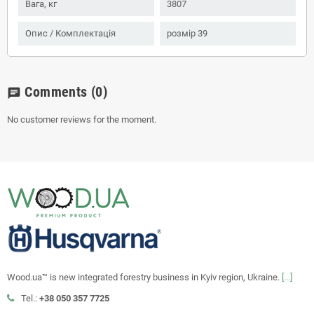
Вага, кг
3807
Опис / Комплектація
розмір 39
Comments
(0)
chat
No customer reviews for the moment.
Wood.ua™ is new integrated forestry business in Kyiv region, Ukraine.
[...]
Tel.:
+38 050 357 7725