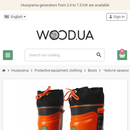
Husqvarna generators from 2.0 to 7.5 kW are available
English
person
Sign in
0
view_headline
search
chevron_right
chevron_right
chevron_right
chevron_right
Husqvarna
Protective equipment, clothing
Boots
Чоботи захисні 