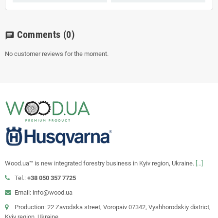
Comments
(0)
chat
No customer reviews for the moment.
Wood.ua™ is new integrated forestry business in Kyiv region, Ukraine.
[...]
Tel.:
+38 050 357 7725
Email: info@wood.ua
Production: 22 Zavodska street, Voropaiv 07342, Vyshhorodskiy district,
Kyiv region, Ukraine