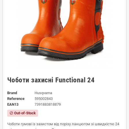
Чоботи захисні Functional 24
Brand
Husqvarna
Reference
595002843
EAN13
7391883818879
Out-of-Stock
block
Чоботи гумові із захистом від порізу ланцюгом зі швидкістю 24