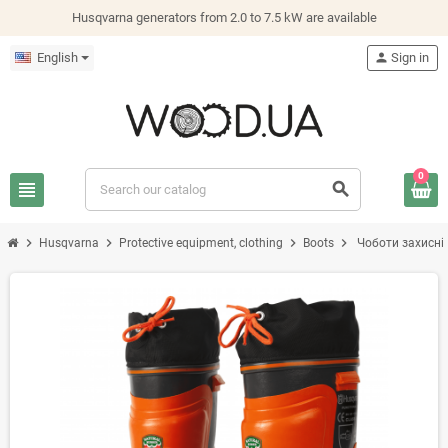
Husqvarna generators from 2.0 to 7.5 kW are available
English
person
Sign in
0
view_headline
search
chevron_right
chevron_right
chevron_right
chevron_right
Husqvarna
Protective equipment, clothing
Boots
Чоботи захисні 