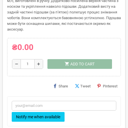
м/с, виготовлені в ручну. Додатково посилена верхня частина з
носком та укріплення навколо підошви. Додатковий висту на
задній частині підошви (за п'ятою) полегшує процес знімання
чоботів. Вони комплектуються бавовняною устілколкю. Підошва
може бути оснащена шипами, які постачаються окремо як
аксесуар.
₴0.00
shopping_cart
remove
add
ADD TO CART
Share
Tweet
Pinterest
Notify me when available