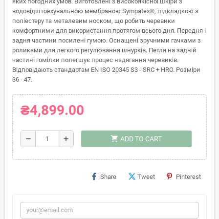
яких погодних умов. Виготовлені з високоякісної шкіри з
водовідштовхувальною мембраною Sympatex®, підкладкою з
поліестеру та металевим носком, що робить черевики
комфортними для використання протягом всього дня. Передня і
задня частини посилені гумою. Оснащені зручними гачками з
роликами для легкого регулювання шнурків. Петля на задній
частині гомілки полегшує процес надягання черевиків.
Відповідають стандартам EN ISO 20345 S3 - SRC + HRO. Розміри
36 - 47.
₴4,899.00
shopping_cart
remove
add
ADD TO CART
Share
Tweet
Pinterest