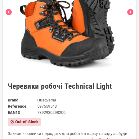
chevron_left
chevron_right
Черевики робочі Technical Light
Brand
Husqvarna
Reference
597659543
EAN13
7392930298200
Out-of-Stock
block
Захисні черевики підходять для роботи в парку та саду за будь-