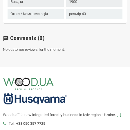
Вага, кг
1900
Опис / Комплектація
розмір 43
Comments
(0)
chat
No customer reviews for the moment.
Wood.ua™ is new integrated forestry business in Kyiv region, Ukraine.
[...]
Tel.:
+38 050 357 7725