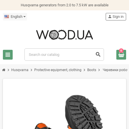
Husqvarna generators from 2.0 to 7.5 kW are available
English
person
Sign in
0
view_headline
search
chevron_right
chevron_right
chevron_right
chevron_right
Husqvarna
Protective equipment, clothing
Boots
Черевики робочі