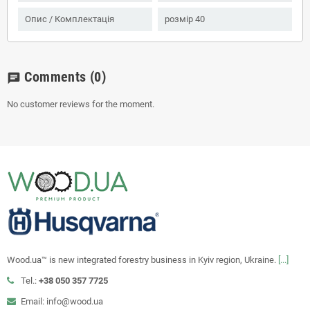
Опис / Комплектація
розмір 40
Comments
(0)
chat
No customer reviews for the moment.
Wood.ua™ is new integrated forestry business in Kyiv region, Ukraine.
[...]
Tel.:
+38 050 357 7725
Email: info@wood.ua