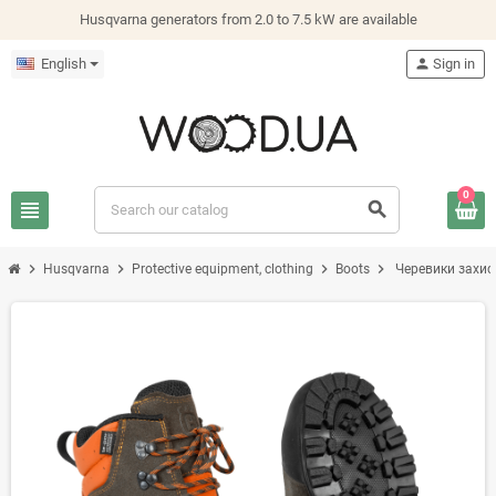
Husqvarna generators from 2.0 to 7.5 kW are available
English
person
Sign in
0
view_headline
search
chevron_right
chevron_right
chevron_right
chevron_right
Husqvarna
Protective equipment, clothing
Boots
Черевики захисн