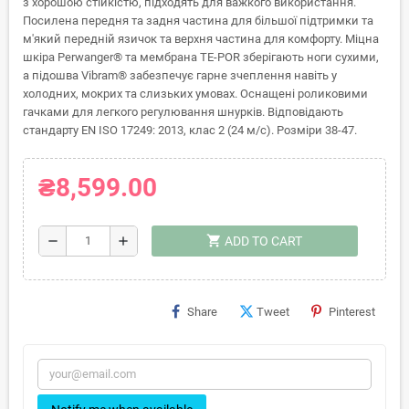
з хорошою стійкістю, підходять для важкого використання.
Посилена передня та задня частина для більшої підтримки та
м'який передній язичок та верхня частина для комфорту. Міцна
шкіра Perwanger® та мембрана TE-POR зберігають ноги сухими,
а підошва Vibram® забезпечує гарне зчеплення навіть у
холодних, мокрих та слизьких умовах. Оснащені роликовими
гачками для легкого регулювання шнурків. Відповідають
стандарту EN ISO 17249: 2013, клас 2 (24 м/с). Розміри 38-47.
₴8,599.00
shopping_cart
remove
add
ADD TO CART
Share
Tweet
Pinterest