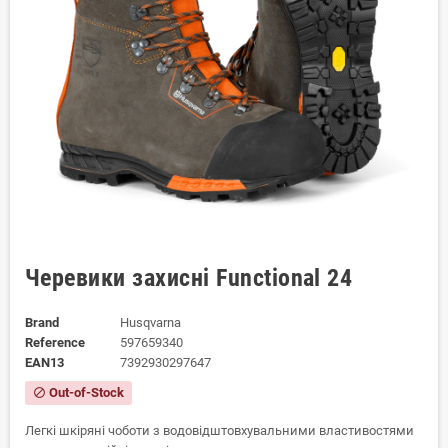
Черевики захисні Functional 24
Brand
Husqvarna
Reference
597659340
EAN13
7392930297647
Out-of-Stock
block
Легкі шкіряні чоботи з водовідштовхувальними властивостями