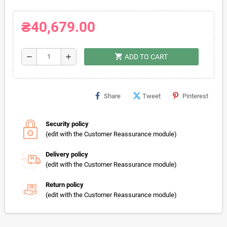
₴40,679.00
shopping_cart
remove
add
ADD TO CART
Share
Tweet
Pinterest
Security policy
(edit with the Customer Reassurance module)
Delivery policy
(edit with the Customer Reassurance module)
Return policy
(edit with the Customer Reassurance module)