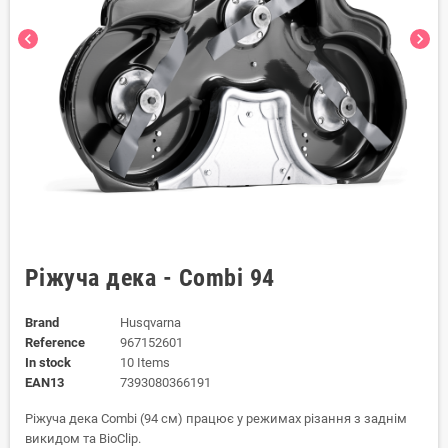
chevron_left
chevron_right
Ріжуча дека - Combi 94
Brand
Husqvarna
Reference
967152601
In stock
10 Items
EAN13
7393080366191
Ріжуча дека Combi (94 см) працює у режимах різання з заднім
викидом та BioClip.