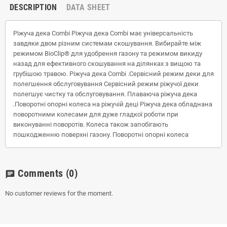
DESCRIPTION
DATA SHEET
Ріжуча дека Combi Ріжуча дека Combi має універсальність
завдяки двом різним системам скошування. Вибирайте між
режимом BioClip® для удобрення газону та режимом викиду
назад для ефективного скошування на ділянках з вищою та
грубішою травою. Ріжуча дека Combi .Сервісний режим деки для
полегшення обслуговування Сервісний режим ріжучої деки
полегшує чистку та обслуговування. Плаваюча ріжуча дека
.Поворотні опорні колеса на ріжучій деці Ріжуча дека обладнана
поворотними колесами для дуже гладкої роботи при
виконуванні поворотів. Колеса також запобігають
пошкодженню поверхні газону. Поворотні опорні колеса
Comments
(0)
chat
No customer reviews for the moment.