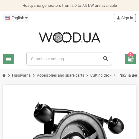
Husqvarna generators from 2.0 to 7.5 kW are available
English
person
Sign in
0
view_headline
search
chevron_right
chevron_right
chevron_right
chevron_right
Husqvarna
Accessories and spare parts
Cutting deck
Ріжуча дека