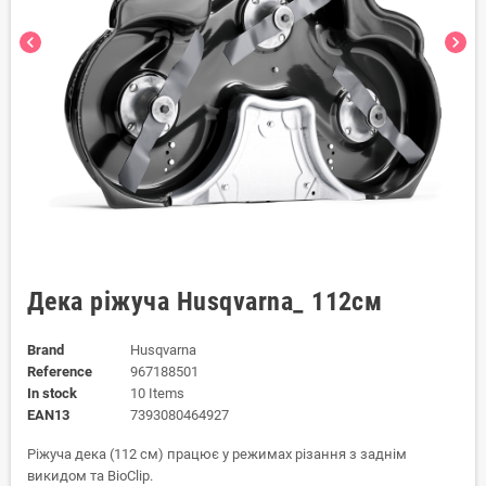
chevron_left
chevron_right
Дека ріжуча Husqvarna_ 112см
Brand
Husqvarna
Reference
967188501
In stock
10 Items
EAN13
7393080464927
Ріжуча дека (112 см) працює у режимах різання з заднім
викидом та BioClip.