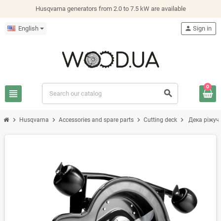
Husqvarna generators from 2.0 to 7.5 kW are available
English
person
Sign in
0
view_headline
search
chevron_right
chevron_right
chevron_right
chevron_right
Husqvarna
Accessories and spare parts
Cutting deck
Дека ріжуч