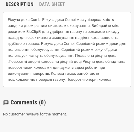
DESCRIPTION
DATA SHEET
Ріжуча дека Combi Ріжуча дека Combi має універсальність
завдяки двом різним системам скошування. Вибирайте між
режимом BioClip® для удобрення газону та режимом викиду
назад для ефективного скошування на ділянках з вищою та
грубішою травою. Ріжуча дека Combi .Сервісний режим деки для
полегшення обслуговування Сервісний режим ріжучої деки
полегшує чистку та обслуговування. Плаваюча ріжуча дека
.Поворотні опорні колеса на ріжучій деці Ріжуча дека обладнана
поворотними колесами для дуже гладкої роботи при
виконуванні поворотів. Колеса також запобігають
пошкодженню поверхні газону. Поворотні опорні колеса
Comments
(0)
chat
No customer reviews for the moment.