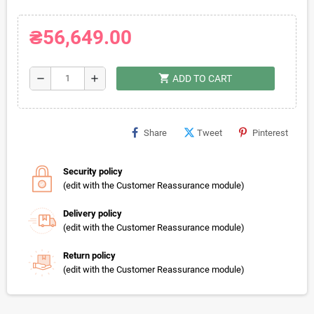
₴56,649.00
shopping_cart
remove
add
ADD TO CART
Share
Tweet
Pinterest
Security policy
(edit with the Customer Reassurance module)
Delivery policy
(edit with the Customer Reassurance module)
Return policy
(edit with the Customer Reassurance module)