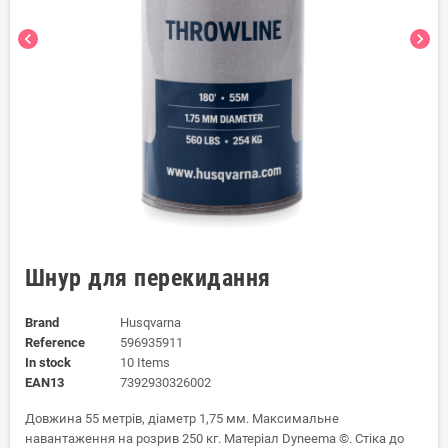
chevron_left
chevron_right
Шнур для перекидання
Brand
Husqvarna
Reference
596935911
In stock
10 Items
EAN13
7392930326002
Довжина 55 метрів, діаметр 1,75 мм. Максимальне
навантаження на розрив 250 кг. Матеріал Dyneema ©. Стіка до