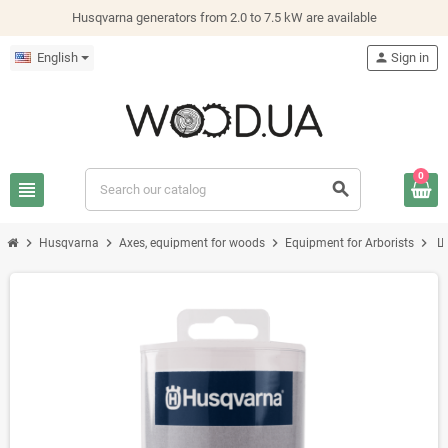
Husqvarna generators from 2.0 to 7.5 kW are available
English
person
Sign in
0
view_headline
search
chevron_right
chevron_right
chevron_right
chevron_right
Husqvarna
Axes, equipment for woods
Equipment for Arborists
Ш