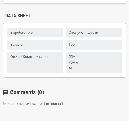
DATA SHEET
Вироблено в
Сполучені Штати
Вага, кг
159
Опис / Комплектація
55м
75мм
ø1
Comments
(0)
chat
No customer reviews for the moment.