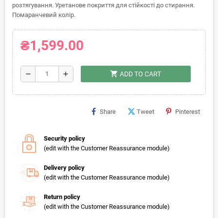
розтягування. Уретанове покриття для стійкості до стирання.
Помаранчевий колір.
₴1,599.00
shopping_cart
remove
add
ADD TO CART
Share
Tweet
Pinterest
Security policy
(edit with the Customer Reassurance module)
Delivery policy
(edit with the Customer Reassurance module)
Return policy
(edit with the Customer Reassurance module)