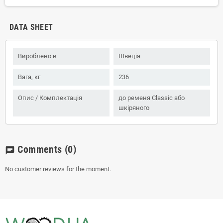
DATA SHEET
Вироблено в
Швеція
Вага, кг
236
Опис / Комплектація
до ременя Classic або
шкіряного
Comments
(0)
chat
No customer reviews for the moment.