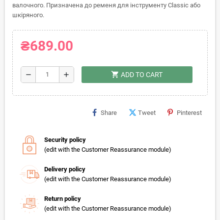
валочного. Призначена до ременя для інструменту Classic або
шкіряного.
₴689.00
shopping_cart
remove
add
ADD TO CART
Share
Tweet
Pinterest
Security policy
(edit with the Customer Reassurance module)
Delivery policy
(edit with the Customer Reassurance module)
Return policy
(edit with the Customer Reassurance module)