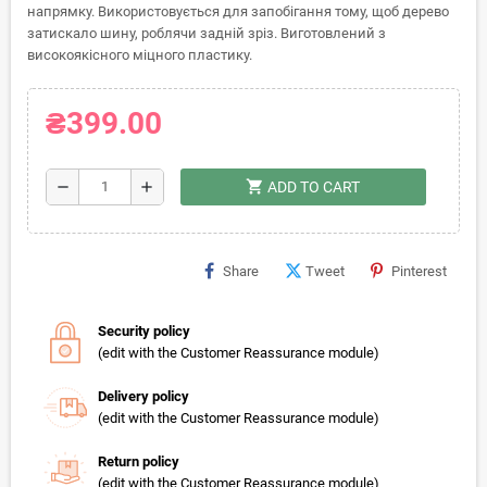
напрямку. Використовується для запобігання тому, щоб дерево
затискало шину, роблячи задній зріз. Виготовлений з
високоякісного міцного пластику.
₴399.00
shopping_cart
remove
add
ADD TO CART
Share
Tweet
Pinterest
Security policy
(edit with the Customer Reassurance module)
Delivery policy
(edit with the Customer Reassurance module)
Return policy
(edit with the Customer Reassurance module)