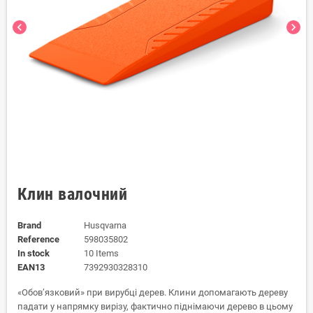
chevron_left
chevron_right
Клин валочний
Brand
Husqvarna
Reference
598035802
In stock
10 Items
EAN13
7392930328310
«Обов’язковий» при вирубці дерев. Клини допомагають дереву
падати у напрямку вирізу, фактично піднімаючи дерево в цьому