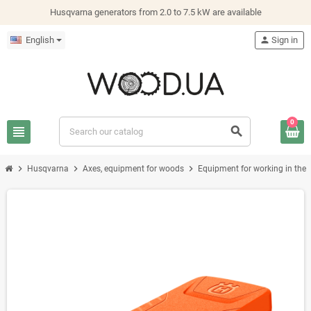
Husqvarna generators from 2.0 to 7.5 kW are available
English
person
Sign in
0
view_headline
search
chevron_right
chevron_right
chevron_right
Husqvarna
Axes, equipment for woods
Equipment for working in the