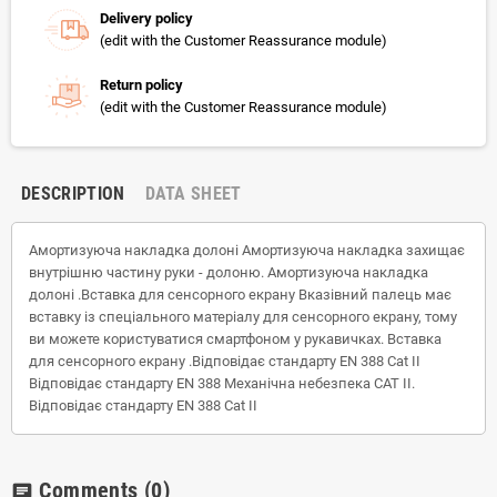
Delivery policy
(edit with the Customer Reassurance module)
Return policy
(edit with the Customer Reassurance module)
DESCRIPTION
DATA SHEET
Амортизуюча накладка долоні Амортизуюча накладка захищає
внутрішню частину руки - долоню. Амортизуюча накладка
долоні .Вставка для сенсорного екрану Вказівний палець має
вставку із спеціального матеріалу для сенсорного екрану, тому
ви можете користуватися смартфоном у рукавичках. Вставка
для сенсорного екрану .Відповідає стандарту EN 388 Cat II
Відповідає стандарту EN 388 Механічна небезпека CAT II.
Відповідає стандарту EN 388 Cat II
Comments
(0)
chat