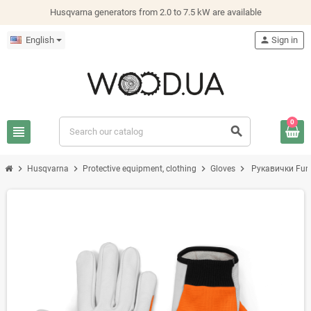
Husqvarna generators from 2.0 to 7.5 kW are available
English
person
Sign in
0
view_headline
search
chevron_right
chevron_right
chevron_right
chevron_right
Husqvarna
Protective equipment, clothing
Gloves
Рукавички Func