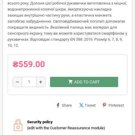
всього року. Долоня цієї робочої рукавички виготовлена ​​з міцної,
водонепроникної козячої шкіри. Амортизуюча накладка
захищає внутрішню частину руки, а еластична манжета
запобігає забрудненню. Світловідбиваючий логотип допомагає
покращити видимість. Вказівний палець має матеріал для
сенсорного екрану, тому ви можете користуватися смартфоном у
рукавичках. Відповідає стандарту EN 388: 2016. Розмір 6, 7, 8, 9,
10, 12.
₴559.00
shopping_cart
remove
add
ADD TO CART
Share
Tweet
Pinterest
Security policy
(edit with the Customer Reassurance module)