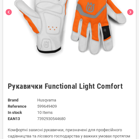
chevron_left
chevron_right
Рукавички Functional Light Comfort
Brand
Husqvarna
Reference
599649409
In stock
10 Items
EAN13
7392930544680
Комфортні захисні рукавички, призначені для професійного
садівництва та лісового господарства у важких умовах протягом