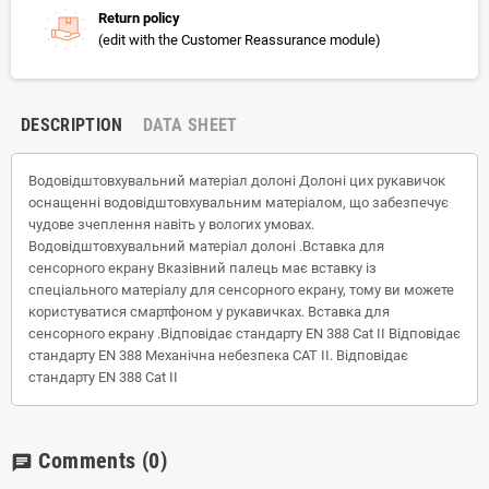
Return policy
(edit with the Customer Reassurance module)
DESCRIPTION
DATA SHEET
Водовідштовхувальний матеріал долоні Долоні цих рукавичок
оснащенні водовідштовхувальним матеріалом, що забезпечує
чудове зчеплення навіть у вологих умовах.
Водовідштовхувальний матеріал долоні .Вставка для
сенсорного екрану Вказівний палець має вставку із
спеціального матеріалу для сенсорного екрану, тому ви можете
користуватися смартфоном у рукавичках. Вставка для
сенсорного екрану .Відповідає стандарту EN 388 Cat II Відповідає
стандарту EN 388 Механічна небезпека CAT II. Відповідає
стандарту EN 388 Cat II
Comments
(0)
chat