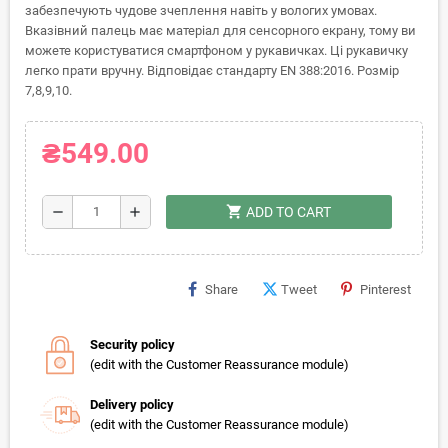
забезпечують чудове зчеплення навіть у вологих умовах.
Вказівний палець має матеріал для сенсорного екрану, тому ви
можете користуватися смартфоном у рукавичках. Ці рукавичку
легко прати вручну. Відповідає стандарту EN 388:2016. Розмір
7,8,9,10.
₴549.00
shopping_cart
remove
add
ADD TO CART
Share
Tweet
Pinterest
Security policy
(edit with the Customer Reassurance module)
Delivery policy
(edit with the Customer Reassurance module)