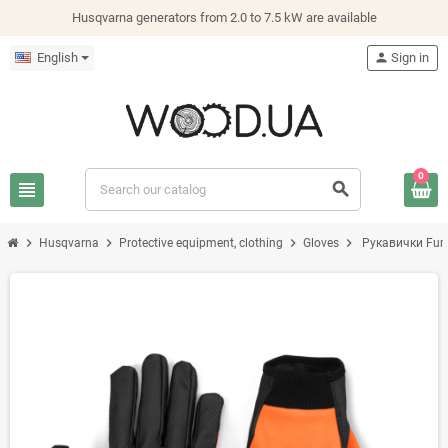
Husqvarna generators from 2.0 to 7.5 kW are available
English
person
Sign in
0
view_headline
search
chevron_right
chevron_right
chevron_right
chevron_right
Husqvarna
Protective equipment, clothing
Gloves
Рукавички Funct