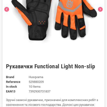
chevron_left
chevron_right
Рукавички Functional Light Non-slip
Brand
Husqvarna
Reference
529880209
In stock
10 Items
EAN13
7392930731837
Зручні захисні рукавички, призначені для комплексних робіт з
озеленення та лісового господарства. Долоні цих рукавичок