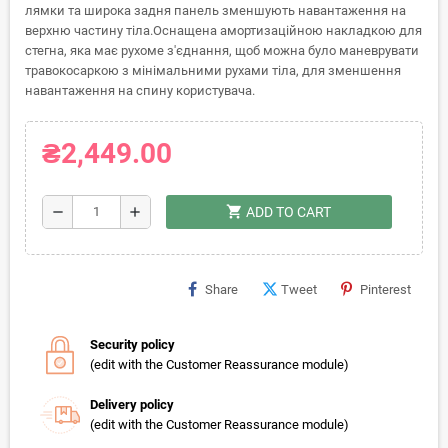
лямки та широка задня панель зменшують навантаження на
верхню частину тіла.Оснащена амортизаційною накладкою для
стегна, яка має рухоме з'єднання, щоб можна було маневрувати
травокосаркою з мінімальними рухами тіла, для зменшення
навантаження на спину користувача.
₴2,449.00
shopping_cart
remove
add
ADD TO CART
Share
Tweet
Pinterest
Security policy
(edit with the Customer Reassurance module)
Delivery policy
(edit with the Customer Reassurance module)