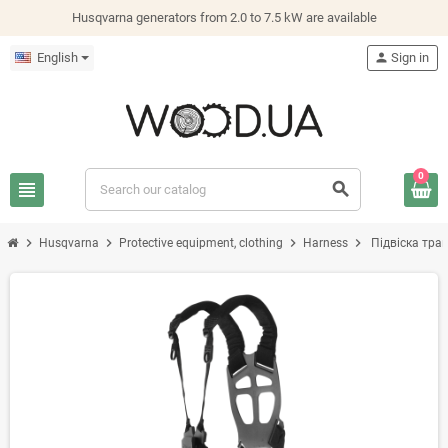
Husqvarna generators from 2.0 to 7.5 kW are available
English
person
Sign in
0
view_headline
search
chevron_right
chevron_right
chevron_right
chevron_right
Husqvarna
Protective equipment, clothing
Harness
Підвіска тра