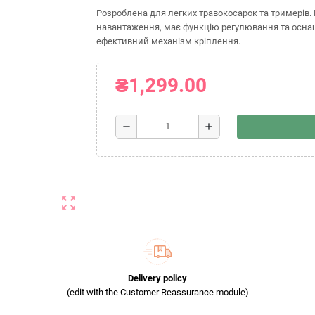
Розроблена для легких травокосарок та тримерів.
навантаження, має функцію регулювання та осна
ефективний механізм кріплення.
₴1,299.00
remove
add
zoom_out_map
Delivery policy
(edit with the Customer Reassurance module)