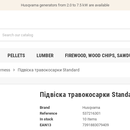
Husqvarna generators from 2.0 to 7.5 kW are available
PELLETS
LUMBER
FIREWOOD, WOOD CHIPS, SAWD
rness
chevron_right
Підвіска травокосарки Standard
Підвіска травокосарки Stand
Brand
Husqvarna
Reference
537216301
In stock
10 Items
EAN13
7391883079409