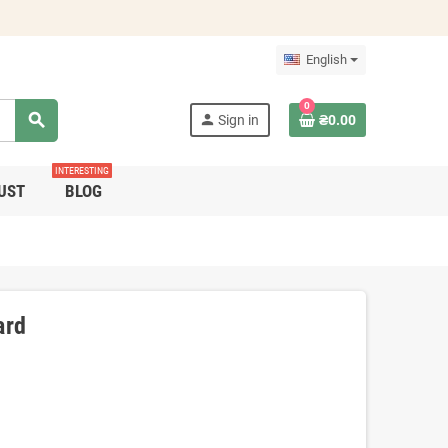
English
0
search
person
Sign in
₴0.00
INTERESTING
UST
BLOG
ard