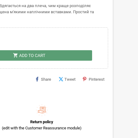
 Вдягається на два плеча, чим краще розподіляє
щена м'якими наплічними вставками. Простий та
shopping_cart
ADD TO CART
Share
Tweet
Pinterest
Return policy
(edit with the Customer Reassurance module)