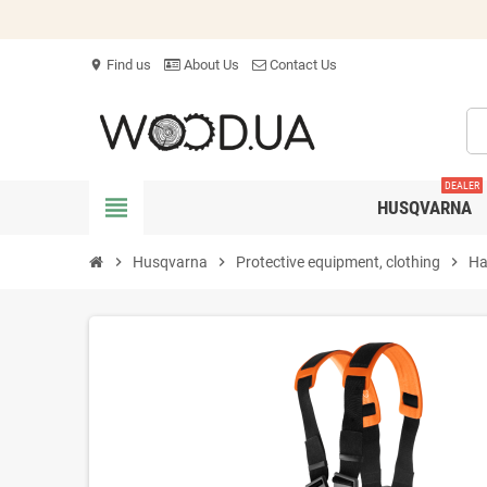
Find us
About Us
Contact Us
location_on
DEALER
view_headline
HUSQVARNA
chevron_right
Husqvarna
chevron_right
Protective equipment, clothing
chevron_right
Ha