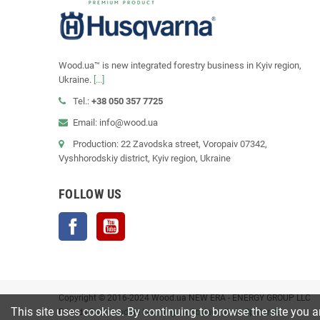
Wood.ua™ is new integrated forestry business in Kyiv region,
Ukraine.
[...]
Tel.:
+38 050 357 7725
Email: info@wood.ua
Production: 22 Zavodska street, Voropaiv 07342,
Vyshhorodskiy district, Kyiv region, Ukraine
FOLLOW US
Facebook
YouTube
Copyright © 2016-2024 Wood.ua NEW ERA - ENERGY GROUP LLC
This site uses cookies. By continuing to browse the site you a
Friends
FuelWood.de
Learning.ua
Schlaumik.de
Spatar.de