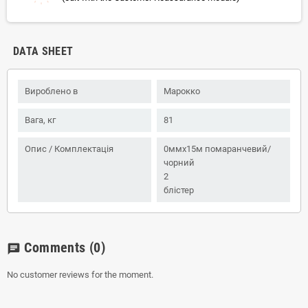
DATA SHEET
Вироблено в
Марокко
Вага, кг
81
Опис / Комплектація
0ммx15м помаранчевий/
чорний
2
блістер
Comments
(0)
chat
No customer reviews for the moment.