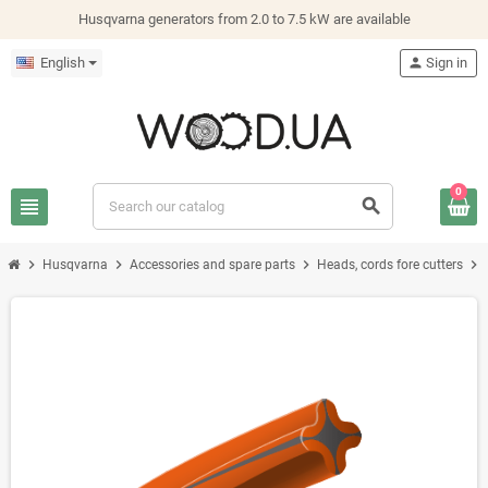
Husqvarna generators from 2.0 to 7.5 kW are available
English
person
Sign in
0
view_headline
search
chevron_right
chevron_right
chevron_right
chevron_right
Husqvarna
Accessories and spare parts
Heads, cords fore cutters