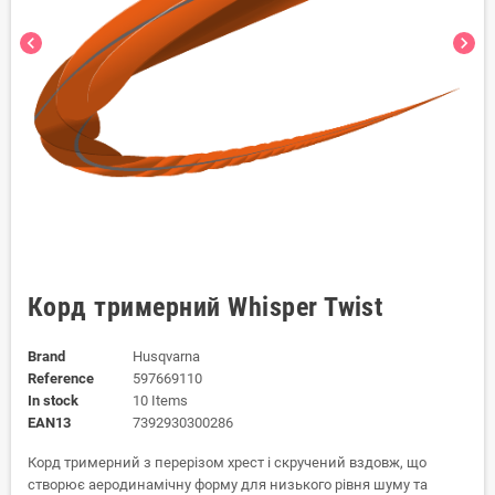
chevron_left
chevron_right
Корд тримерний Whisper Twist
Brand
Husqvarna
Reference
597669110
In stock
10 Items
EAN13
7392930300286
Корд тримерний з перерізом хрест і скручений вздовж, що
створює аеродинамічну форму для низького рівня шуму та