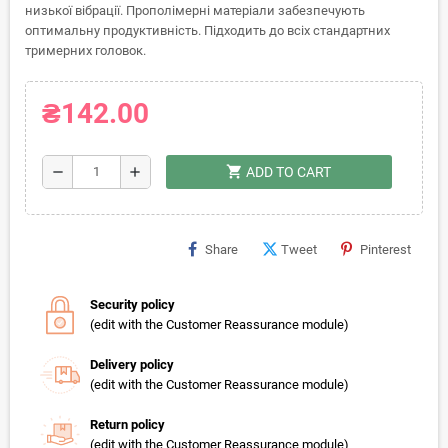
низької вібрації. Прополімерні матеріали забезпечують
оптимальну продуктивність. Підходить до всіх стандартних
тримерних головок.
₴142.00
shopping_cart
remove
add
ADD TO CART
Share
Tweet
Pinterest
Security policy
(edit with the Customer Reassurance module)
Delivery policy
(edit with the Customer Reassurance module)
Return policy
(edit with the Customer Reassurance module)