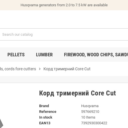
Husqvarna generators from 2.0 to 7.5 kW are available
PELLETS
LUMBER
FIREWOOD, WOOD CHIPS, SAWD
s, cords fore cutters
chevron_right
Корд тримерний Core Cut
Корд тримерний Core Cut
Brand
Husqvarna
Reference
597669210
In stock
10 Items
EAN13
7392930300422