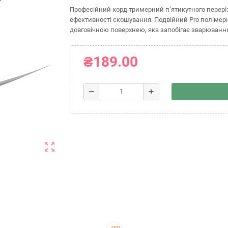
Професійний корд тримерний п’ятикутного перері
ефективності скошування. Подвійний Pro полімерн
довговічною поверхнею, яка запобігає зварюванню
₴189.00
remove
add
zoom_out_map