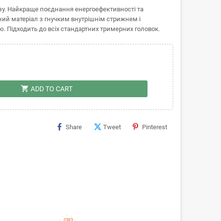
зу. Найкраще поєднання енергоефективності та
ий матеріал з гнучким внутрішнім стрижнем і
. Підходить до всіх стандартних тримерних головок.
shopping_cart
ADD TO CART
Share
Tweet
Pinterest