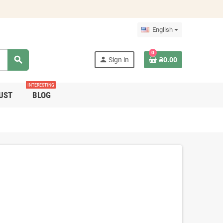
English
0
search
person
Sign in
₴0.00
INTERESTING
UST
BLOG