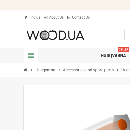
Find us
About Us
Contact Us
location_on
DEALER
view_headline
HUSQVARNA
chevron_right
Husqvarna
chevron_right
Accessories and spare parts
chevron_right
Head