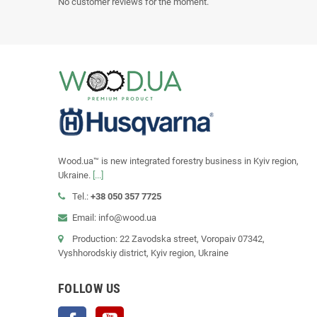
No customer reviews for the moment.
Wood.ua™ is new integrated forestry business in Kyiv region,
Ukraine.
[...]
Tel.:
+38 050 357 7725
Email: info@wood.ua
Production: 22 Zavodska street, Voropaiv 07342,
Vyshhorodskiy district, Kyiv region, Ukraine
FOLLOW US
Facebook
YouTube