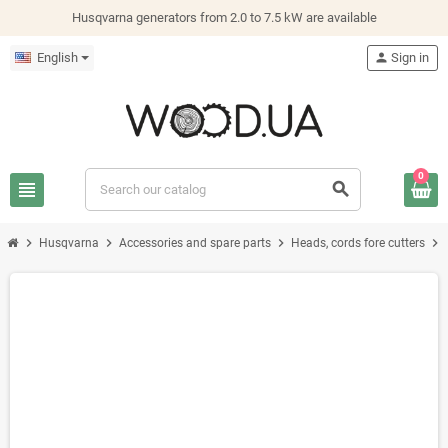
Husqvarna generators from 2.0 to 7.5 kW are available
English
person
Sign in
0
view_headline
search
chevron_right
chevron_right
chevron_right
chevron_right
Husqvarna
Accessories and spare parts
Heads, cords fore cutters