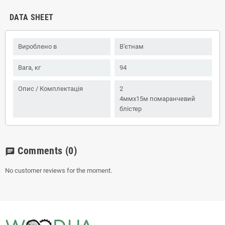
DATA SHEET
Вироблено в
В'єтнам
Вага, кг
94
Опис / Комплектація
2
4ммx15м помаранчевий
блістер
Comments
(0)
chat
No customer reviews for the moment.