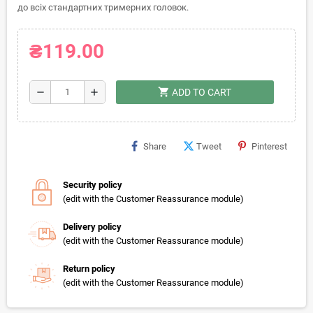
до всіх стандартних тримерних головок.
₴119.00
shopping_cart
remove
add
ADD TO CART
Share
Tweet
Pinterest
Security policy
(edit with the Customer Reassurance module)
Delivery policy
(edit with the Customer Reassurance module)
Return policy
(edit with the Customer Reassurance module)