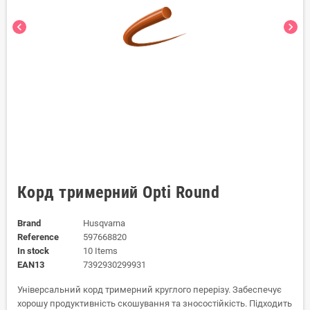
chevron_left
chevron_right
Корд тримерний Opti Round
Brand
Husqvarna
Reference
597668820
In stock
10 Items
EAN13
7392930299931
Універсальний корд тримерний круглого перерізу. Забеспечує
хорошу продуктивність скошування та зносостійкість. Підходить